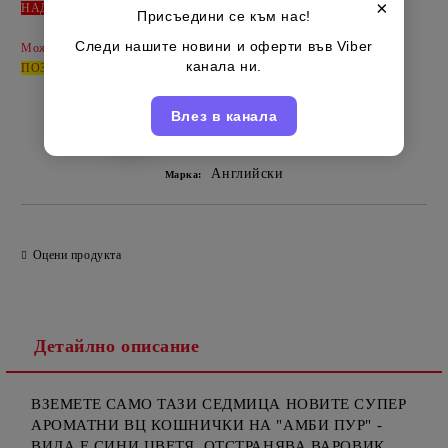
×
НАД 150 EUR
получава -
15 %
отстъпка от сумата.
Присъедини се към нас!
Следи нашите новини и оферти във Viber
Може да допълвате продукти като
НОВА ПОРЪЧКА
-
канала ни.
ПОЗВЪНЕТЕ
за да ги обединим под вашето име - 0885514885
Влез в канала
Английски
Марка:
Оцени продукта
Детайлно описание
ВЗЕМЕТЕ САМО ТАЗИ СЕДМИЦА НОВИТЕ СУПЕР
АРОМАТНИ ВЦ КОШНИЧКИ НА "АМБИ ПУР" -
ВИДА Е СИНИ ЦВЕТЯ, ОТСТРАНЯВА ВАРОВИК