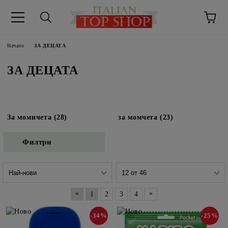
Начало
ЗА ДЕЦАТА
ЗА ДЕЦАТА
За момичета (28)
за момчета (23)
Филтри
«
»
1
2
3
4
-34%
-25%