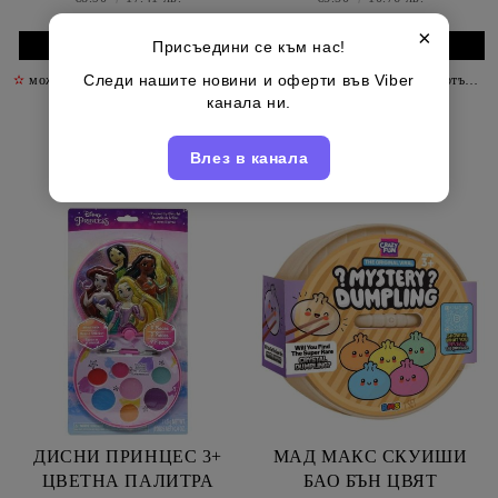
×
Присъедини се към нас!
Следи нашите новини и оферти във Viber
✫
може да допълвате до четвъртък включително
✫
може да допълвате до четвъртък включително
✫
канала ни.
Page 1 of 4
Влез в канала
«
»
1
2
3
4
ДИСНИ ПРИНЦЕС 3+
МАД МАКС СКУИШИ
ЦВЕТНА ПАЛИТРА
БАО БЪН ЦВЯТ