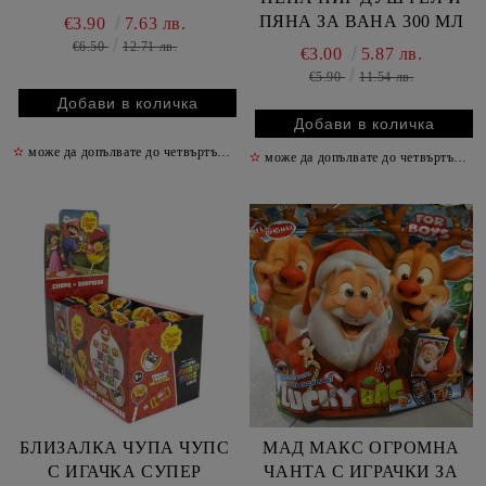
ПЯНА ЗА ВАНА 300 МЛ
€3.90
7.63 лв.
€6.50
12.71 лв.
€3.00
5.87 лв.
€5.90
11.54 лв.
✫
може да допълвате до четвъртък включително
✫
✫
може да допълвате до четвъртък включително
БЛИЗАЛКА ЧУПА ЧУПС
МАД МАКС ОГРОМНА
С ИГАЧКА СУПЕР
ЧАНТА С ИГРАЧКИ ЗА