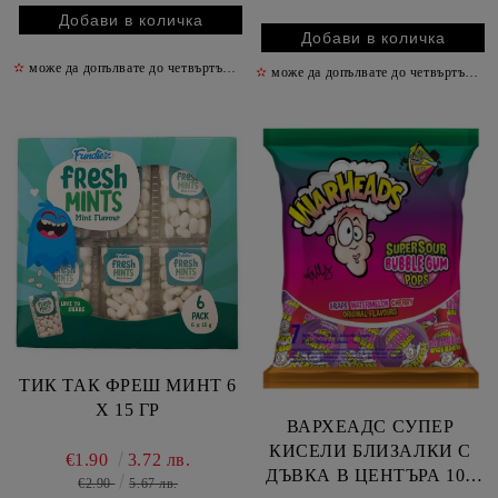
✫
може да допълвате до четвъртък включително
✫
✫
може да допълвате до четвъртък включително
ТИК ТАК ФРЕШ МИНТ 6
Х 15 ГР
ВАРХЕАДС СУПЕР
КИСЕЛИ БЛИЗАЛКИ С
€1.90
3.72 лв.
ДЪВКА В ЦЕНТЪРА 105
€2.90
5.67 лв.