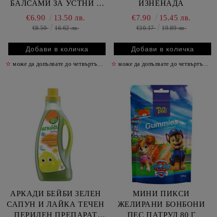
БАЛСАМИ ЗА УСТНИ +
ИЗНЕНАДА
ЧЕТКА + ОГЛЕДАЛО
€6.90
13.50 лв.
€7.90
15.45 лв.
€8.50
16.62 лв.
€10.17
19.89 лв.
✫
може да допълвате до четвъртък включително
✫
може да допълвате до четвъртък включително
✫
АРКАДИ БЕЙБИ ЗЕЛЕН
МИНИ ПИКСИ
САПУН И ЛАЙКА ТЕЧЕН
ЖЕЛИРАНИ БОНБОНИ
ПЕРИЛЕН ПРЕПАРАТ
ПЕС ПАТРУЛ 80 Г