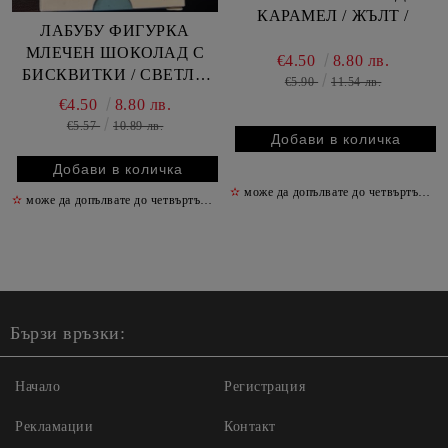
КАРАМЕЛ / ЖЪЛТ /
ЛАБУБУ ФИГУРКА
МЛЕЧЕН ШОКОЛАД С
€4.50
8.80 лв.
БИСКВИТКИ / СВЕТЛО
€5.90
11.54 лв.
СИН /
€4.50
8.80 лв.
€5.57
10.89 лв.
✫
може да допълвате до четвъртък включително
✫
може да допълвате до четвъртък включително
✫
Бързи връзки:
Начало
Регистрация
Рекламации
Контакт