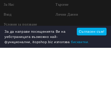
За Нас
Търсене
Вход
Лични Данни
Условия за ползване
За да направи посещенията Ви на
Съгласен съм!
Куриерски услуги
уебстраницата възможно най-
функционални, itopshop.biz използва
бисквитки.
Информация за контакти:
Имейл:
info@itopshop.biz
Телефон:
0885514885
Ние работим с