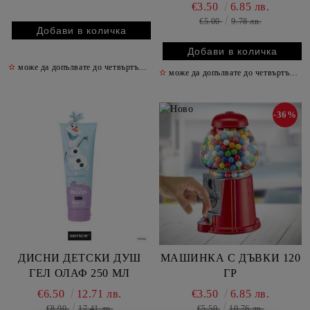
ГР /ПАКЕТ/
€3.50
6.85 лв.
€5.00
9.78 лв.
✫
може да допълвате до четвъртък включително
✫
✫
може да допълвате до четвъртък включително
-36%
ДИСНИ ДЕТСКИ ДУШ
МАШИНКА С ДЪВКИ 120
ГЕЛ ОЛАФ 250 МЛ
ГР
€6.50
12.71 лв.
€3.50
6.85 лв.
€8.90
17.41 лв.
€5.50
10.76 лв.