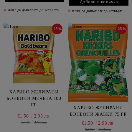
✫
може да допълвате до четвъртък включително
✫
✫
може да допълвате до четвъртък включително
-25%
-25%
ХАРИБО ЖЕЛИРАНИ
БОНБОНИ МЕЧЕТА 100
ГР
ХАРИБО ЖЕЛИРАНИ
БОНБОНИ ЖАБКИ 75 ГР
€1.50
2.93 лв.
€2.00
3.91 лв.
€1.50
2.93 лв.
€2.00
3.91 лв.