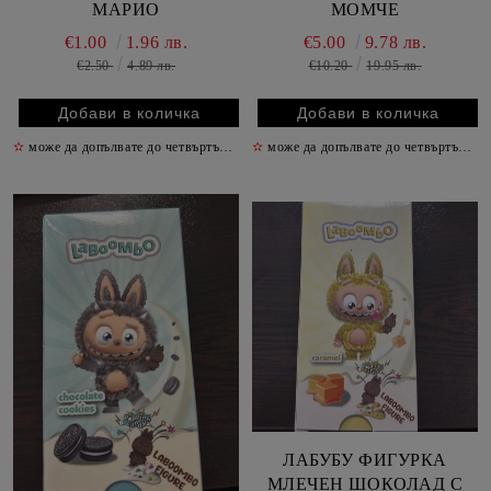
МАРИО
МОМЧЕ
€1.00
1.96 лв.
€5.00
9.78 лв.
€2.50
4.89 лв.
€10.20
19.95 лв.
✫
може да допълвате до четвъртък включително
✫
може да допълвате до четвъртък включително
✫
ЛАБУБУ ФИГУРКА
МЛЕЧЕН ШОКОЛАД С