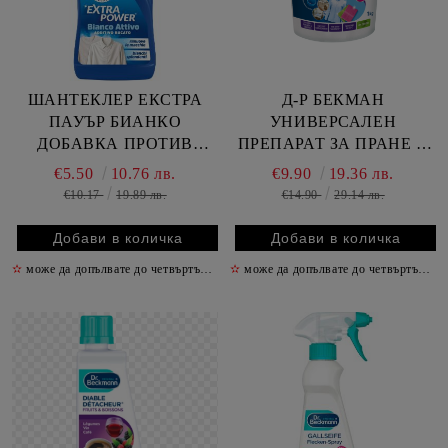
ШАНТЕКЛЕР ЕКСТРА
Д-Р БЕКМАН
ПАУЪР БИАНКО
УНИВЕРСАЛЕН
ДОБАВКА ПРОТИВ
ПРЕПАРАТ ЗА ПРАНЕ И
ПЕТНА ЗА БЕЛИ ДРЕХИ
ПОЧИСТВАНЕ 1000 ГР /
€5.50
10.76 лв.
€9.90
19.36 лв.
900 МЛ
КУТИЯ/
€10.17
19.89 лв.
€14.90
29.14 лв.
✫
може да допълвате до четвъртък включително
✫
може да допълвате до четвъртък включително
✫