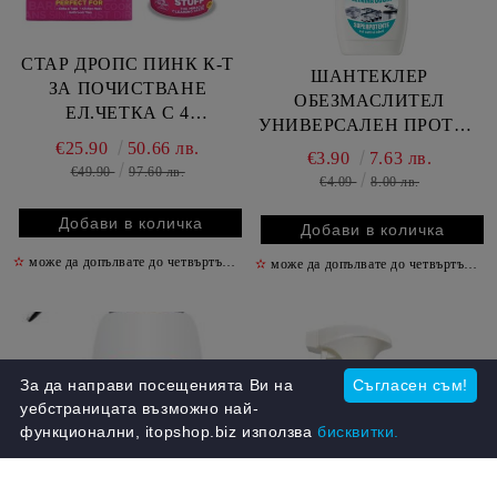
СТАР ДРОПС ПИНК К-Т
ШАНТЕКЛЕР
ЗА ПОЧИСТВАНЕ
ОБЕЗМАСЛИТЕЛ
ЕЛ.ЧЕТКА С 4
УНИВЕРСАЛЕН ПРОТИВ
ПРИСТАВКИ + ПОДАРЪК
€25.90
50.66 лв.
МИРИЗМИ 600 МЛ /
€3.90
7.63 лв.
ПАСТА ПИНК 850 ГР
ТЮРКОАЗ /
€49.90
97.60 лв.
€4.09
8.00 лв.
✫
може да допълвате до четвъртък включително
✫
✫
може да допълвате до четвъртък включително
За да направи посещенията Ви на
Съгласен съм!
уебстраницата възможно най-
функционални, itopshop.biz използва
бисквитки.