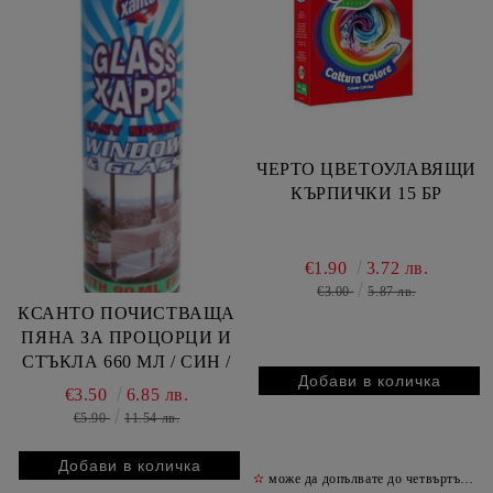
ЧЕРТО ЦВЕТОУЛАВЯЩИ
КЪРПИЧКИ 15 БР
€1.90
3.72 лв.
€3.00
5.87 лв.
КСАНТО ПОЧИСТВАЩА
ПЯНА ЗА ПРОЦОРЦИ И
СТЪКЛА 660 МЛ / СИН /
€3.50
6.85 лв.
€5.90
11.54 лв.
✫
може да допълвате до четвъртък включително