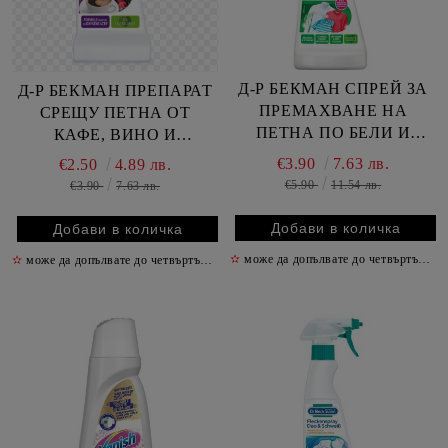
Д-Р БЕКМАН СПРЕЙ ЗА
Д-Р БЕКМАН ПРЕПАРАТ
ПРЕМАХВАНЕ НА
СРЕЩУ ПЕТНА ОТ
ПЕТНА ПО БЕЛИ И
КАФЕ, ВИНО И
ЦВЕТНИ ДРЕХИ 250 МЛ
ПЛОДОВЕ 50 МЛ
€3.90
7.63 лв.
€2.50
4.89 лв.
€5.90
11.54 лв.
€3.90
7.63 лв.
✫
може да допълвате до четвъртък включително
✫
може да допълвате до четвъртък включително
✫