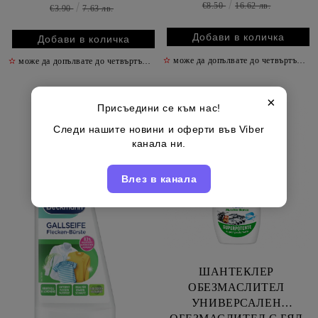
€8.50
16.62 лв.
€3.90
7.63 лв.
✫
може да допълвате до четвъртък включително
✫
може да допълвате до четвъртък включително
✫
×
Присъедини се към нас!
Следи нашите новини и оферти във Viber
канала ни.
Влез в канала
ШАНТЕКЛЕР
ОБЕЗМАСЛИТЕЛ
УНИВЕРСАЛЕН