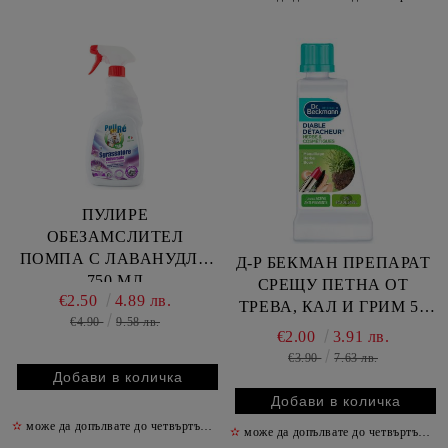
ПУЛИРЕ
ОБЕЗАМСЛИТЕЛ
ПОМПА С ЛАВАНУДЛА
Д-Р БЕКМАН ПРЕПАРАТ
750 МЛ
СРЕЩУ ПЕТНА ОТ
€2.50
4.89 лв.
ТРЕВА, КАЛ И ГРИМ 50
€4.90
9.58 лв.
МЛ
€2.00
3.91 лв.
€3.90
7.63 лв.
✫
може да допълвате до четвъртък включително
✫
✫
може да допълвате до четвъртък включително