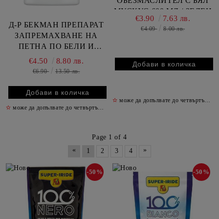
ОБЕЗМАСЛИТЕЛ С БЯЛ
МУСКУС 600 МЛ / ЗЕЛЕН
€3.90
7.63 лв.
/
Д-Р БЕКМАН ПРЕПАРАТ
€4.09
8.00 лв.
ЗАПРЕМАХВАНЕ НА
ПЕТНА ПО БЕЛИ И
ЦВЕТНИ ДРЕХИ С
€4.50
8.80 лв.
АПЛИКАТОР 250 МЛ
€6.90
13.50 лв.
✫
може да допълвате до четвъртък включително
✫
може да допълвате до четвъртък включително
✫
Page 1 of 4
«
»
1
2
3
4
-50%
-50%