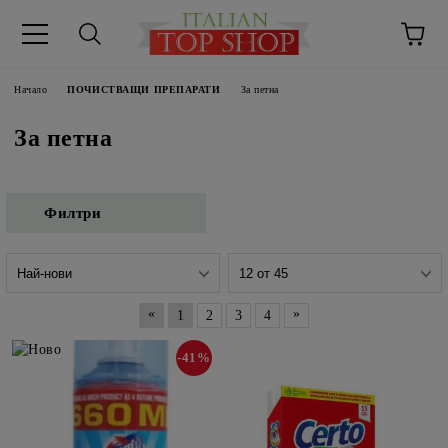
Начало
ПОЧИСТВАЩИ ПРЕПАРАТИ
За петна
За петна
Филтри
«
»
1
2
3
4
-41%