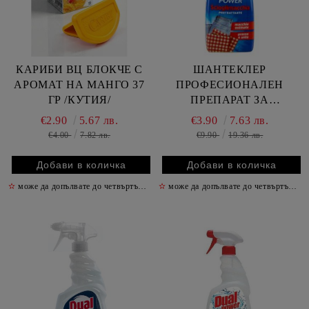
КАРИБИ ВЦ БЛОКЧЕ С
ШАНТЕКЛЕР
АРОМАТ НА МАНГО 37
ПРОФЕСИОНАЛЕН
ГР /КУТИЯ/
ПРЕПАРАТ ЗА
ПРЕМАХВАНЕ НА
€2.90
5.67 лв.
€3.90
7.63 лв.
ПЕТНА ПРЕДИ ПРАНЕ
€4.00
7.82 лв.
€9.90
19.36 лв.
500 МЛ
✫
може да допълвате до четвъртък включително
✫
може да допълвате до четвъртък включително
✫