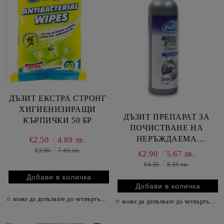
ДЪЗИТ ЕКСТРА СТРОНГ
ХИГИЕНИЗИРАЩИ
ДЪЗИТ ПРЕПАРАТ ЗА
КЪРПИЧКИ 50 БР
ПОЧИСТВАНЕ НА
НЕРЪЖДАЕМА
€2.50
4.89 лв.
СТОМАНА 400 МЛ /
€3.90
7.63 лв.
€2.90
5.67 лв.
СПРЕЙ/
€4.35
8.51 лв.
✫
може да допълвате до четвъртък включително
✫
✫
може да допълвате до четвъртък включително