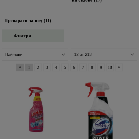
на съдове (17)
Препарати за под (11)
Филтри
«
»
1
2
3
4
5
6
7
8
9
10