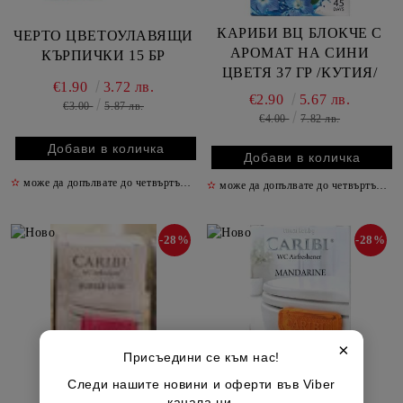
КАРИБИ ВЦ БЛОКЧЕ С
ЧЕРТО ЦВЕТОУЛАВЯЩИ
АРОМАТ НА СИНИ
КЪРПИЧКИ 15 БР
ЦВЕТЯ 37 ГР /КУТИЯ/
€1.90
3.72 лв.
€2.90
5.67 лв.
€3.00
5.87 лв.
€4.00
7.82 лв.
✫
може да допълвате до четвъртък включително
✫
✫
може да допълвате до четвъртък включително
-28%
-28%
×
Присъедини се към нас!
Следи нашите новини и оферти във Viber
канала ни.