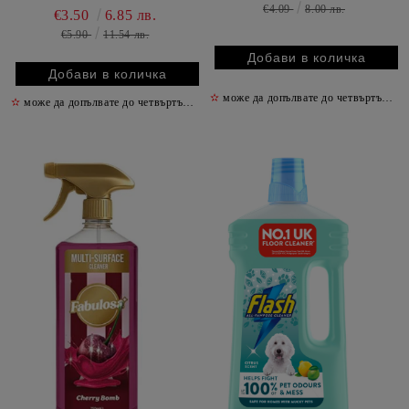
€4.09
8.00 лв.
€3.50
6.85 лв.
€5.90
11.54 лв.
✫
може да допълвате до четвъртък включително
✫
може да допълвате до четвъртък включително
✫