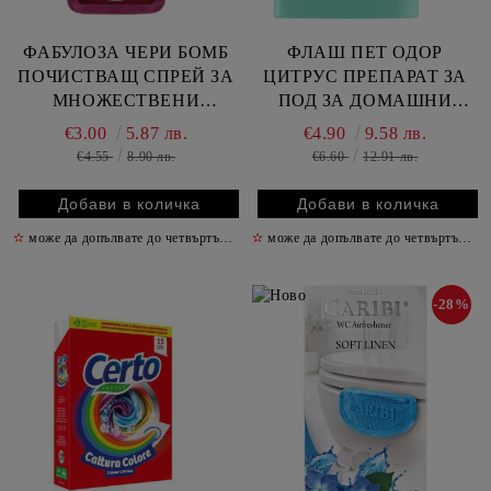
ФАБУЛОЗА ЧЕРИ БОМБ
ФЛАШ ПЕТ ОДОР
ПОЧИСТВАЩ СПРЕЙ ЗА
ЦИТРУС ПРЕПАРАТ ЗА
МНОЖЕСТВЕНИ
ПОД ЗА ДОМАШНИ
ПОВЪРХНОСТИ 750 МЛ /
ЛЮБИМЦИ ПРОТИВ
€3.00
5.87 лв.
€4.90
9.58 лв.
ЧЕРВЕН/
МИРИЗМИ 1000 МЛ
€4.55
8.90 лв.
€6.60
12.91 лв.
✫
може да допълвате до четвъртък включително
✫
може да допълвате до четвъртък включително
✫
-28%