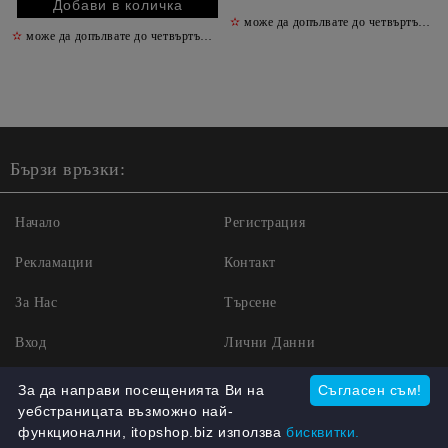
✫
може да допълвате до четвъртък включително
✫
може да допълвате до четвъртък включително
✫
Бързи връзки:
Начало
Регистрация
Рекламации
Контакт
За Нас
Търсене
Вход
Лични Данни
Условия за ползване
За да направи посещенията Ви на
Съгласен съм!
уебстраницата възможно най-
Куриерски услуги
функционални, itopshop.biz използва
бисквитки.