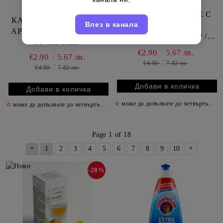
КАРИБИ ВЦ БЛОКЧЕ С
КАРИБИ ВЦ БЛОКЧЕ С
Влез в канала
АРОМАТ НА
АРОМАТ НА ДЪВКА 37
МАНДАРИНА 37 ГР /
ГР /КУТИЯ/
КУТИЯ/
€2.90
5.67 лв.
€2.90
5.67 лв.
€4.00
7.82 лв.
€4.00
7.82 лв.
✫
може да допълвате до четвъртък включително
✫
може да допълвате до четвъртък включително
✫
Page 1 of 18
«
»
1
2
3
4
5
6
7
8
9
10
-28%