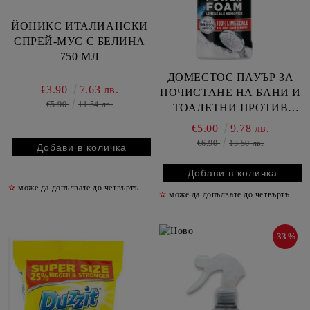
ЙОНИКС ИТАЛИАНСКИ
СПРЕЙ-МУС С БЕЛИНА
750 МЛ
ДОМЕСТОС ПАУЪР ЗА
€3.90
7.63 лв.
ПОЧИСТАНЕ НА БАНИ И
€5.90
11.54 лв.
ТОАЛЕТНИ ПРОТИВ
КОТЛЕН КАМЪК 650 МЛ /
€5.00
9.78 лв.
СПРЕЙ/
€6.90
13.50 лв.
✫
може да допълвате до четвъртък включително
✫
✫
може да допълвате до четвъртък включително
-33%