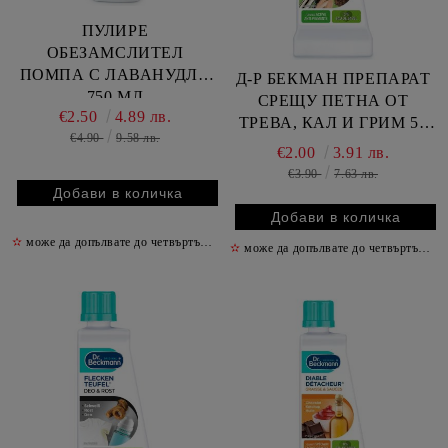
ПУЛИРЕ
ОБЕЗАМСЛИТЕЛ
ПОМПА С ЛАВАНУДЛА
Д-Р БЕКМАН ПРЕПАРАТ
750 МЛ
СРЕЩУ ПЕТНА ОТ
€2.50
4.89 лв.
ТРЕВА, КАЛ И ГРИМ 50
€4.90
9.58 лв.
МЛ
€2.00
3.91 лв.
€3.90
7.63 лв.
✫
може да допълвате до четвъртък включително
✫
✫
може да допълвате до четвъртък включително