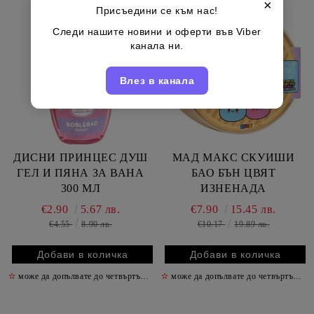
×
Присъедини се към нас!
Следи нашите новини и оферти във Viber
канала ни.
Влез в канала
ДИСНИ ПРИНЦЕС ДУШ
МАД МАКС СКУИШИ
ГЕЛ И ПЯНА ЗА ВАНА
БАО БЪН ЦВЯТ
300 МЛ
ИЗНЕНАДА
€2.90
5.67 лв.
€7.90
15.45 лв.
€4.55
8.90 лв.
€10.17
19.89 лв.
✫
може да допълвате до четвъртък включително
✫
може да допълвате до четвъртък включително
✫