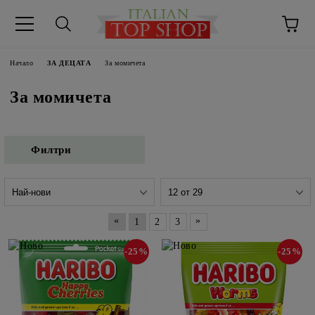
Начало
ЗА ДЕЦАТА
За момичета
За момичета
Филтри
«
»
1
2
3
-25%
-25%