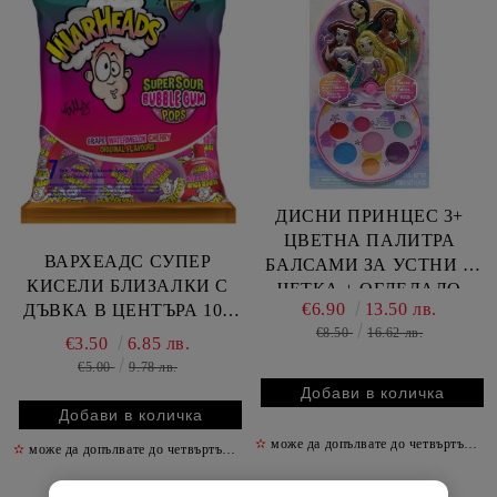
ДИСНИ ПРИНЦЕС 3+
ЦВЕТНА ПАЛИТРА
ВАРХЕАДС СУПЕР
БАЛСАМИ ЗА УСТНИ +
КИСЕЛИ БЛИЗАЛКИ С
ЧЕТКА + ОГЛЕДАЛО
€6.90
13.50 лв.
ДЪВКА В ЦЕНТЪРА 105
ГР /ПАКЕТ/
€8.50
16.62 лв.
€3.50
6.85 лв.
€5.00
9.78 лв.
✫
може да допълвате до четвъртък включително
✫
може да допълвате до четвъртък включително
✫