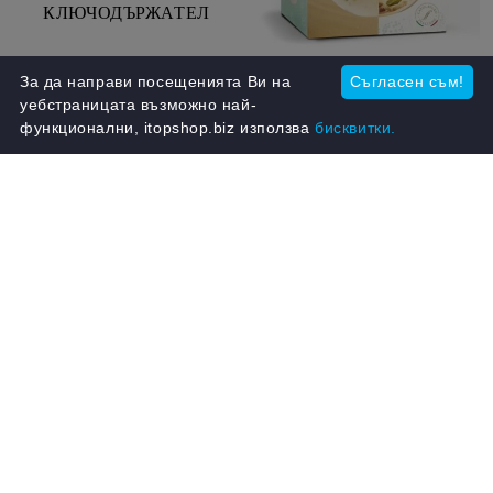
КЛЮЧОДЪРЖАТЕЛ
€3.00
5.87 лв.
За да направи посещенията Ви на
Съгласен съм!
ЩРАУСОВО ЯЙЦЕ СЪС
€6.50
12.71 лв.
уебстраницата възможно най-
ИЗНЕНАДА ЗА
функционални, itopshop.biz използва
бисквитки.
ВЕЛИКДЕН С БЯЛ
ШОКОЛАД ШАМ
€9.90
19.36 лв.
ФЪСТЪК И БАДЕМИ 320
€23.00
44.98 лв.
ГР
✫
може да допълвате до четвъртък включително
✫
✫
може да допълвате до четвъртък включително