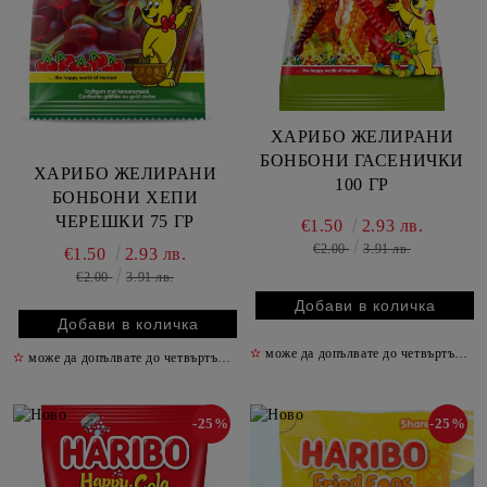
ХАРИБО ЖЕЛИРАНИ
БОНБОНИ ГАСЕНИЧКИ
ХАРИБО ЖЕЛИРАНИ
100 ГР
БОНБОНИ ХЕПИ
ЧЕРЕШКИ 75 ГР
€1.50
2.93 лв.
€2.00
3.91 лв.
€1.50
2.93 лв.
€2.00
3.91 лв.
✫
може да допълвате до четвъртък включително
✫
може да допълвате до четвъртък включително
✫
-25%
-25%