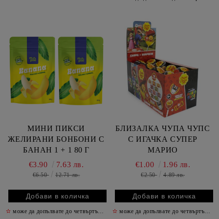
МИНИ ПИКСИ
БЛИЗАЛКА ЧУПА ЧУПС
ЖЕЛИРАНИ БОНБОНИ С
С ИГАЧКА СУПЕР
БАНАН 1 + 1 80 Г
МАРИО
€3.90
7.63 лв.
€1.00
1.96 лв.
€6.50
12.71 лв.
€2.50
4.89 лв.
✫
може да допълвате до четвъртък включително
✫
може да допълвате до четвъртък включително
✫