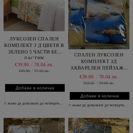
ЛУКСОЗЕН СПАЛЕН
КОМПЛЕКТ 3 Д ЦВЕТЯ В
ЗЕЛЕНО 5 ЧАСТИ БЕЗ
СПАЛЕН ЛУКСОЗЕН
ЛАСТИК
КОМПЛЕКТ 3Д
€39.90
78.04 лв.
АКВАРЕЛЕН ПЕЙЗАЖ 5
€49.90
97.60 лв.
ЧАСТИ БЕЗ ЛАСТИК
€39.90
78.04 лв.
€50.62
99.00 лв.
✫
може да допълвате до четвъртък включително
✫
✫
може да допълвате до четвъртък включително