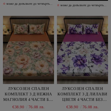
✫
може да допълвате до четвъртък включително
✫
✫
може да допълвате до четвъртък включително
ЛУКСОЗЕН СПАЛЕН
ЛУКСОЗЕН СПАЛЕН
КОМПЛЕКТ 3 Д НЕЖНА
КОМПЛЕКТ 3 Д ЛИЛАВИ
МАГНОЛИЯ 4 ЧАСТИ БЕЗ
ЦВЕТЯ 4 ЧАСТИ БЕЗ
ЛАСТИК
ЛАСТИК
€38.90
76.08 лв.
€38.90
76.08 лв.