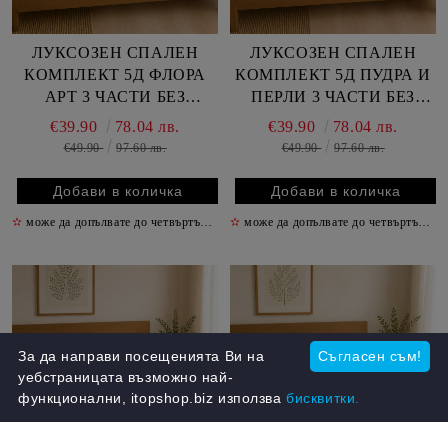
ЛУКСОЗЕН СПАЛЕН
ЛУКСОЗЕН СПАЛЕН
КОМПЛЕКТ 5Д ФЛОРА
КОМПЛЕКТ 5Д ПУДРА И
АРТ 3 ЧАСТИ БЕЗ
ПЕРЛИ 3 ЧАСТИ БЕЗ
ЛАСТИК
ЛАСТИК
€39.90
78.04 лв.
€39.90
78.04 лв.
€49.90
97.60 лв.
€49.90
97.60 лв.
✫
може да допълвате до четвъртък включително
✫
може да допълвате до четвъртък включително
✫
За да направи посещенията Ви на
Съгласен съм!
уебстраницата възможно най-
функционални, itopshop.biz използва
бисквитки.