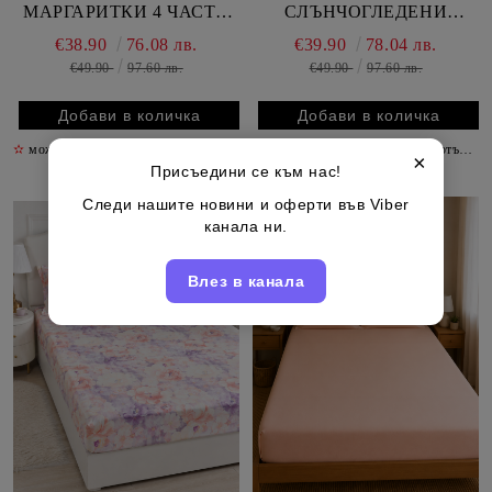
МАРГАРИТКИ 4 ЧАСТИ
СЛЪНЧОГЛЕДЕНИ
БЕЗ ЛАСТИК
ЦВЕТЯ 3 ЧАСТИ БЕЗ
€38.90
76.08 лв.
€39.90
78.04 лв.
ЛАСТИК
€49.90
97.60 лв.
€49.90
97.60 лв.
✫
може да допълвате до четвъртък включително
✫
може да допълвате до четвъртък включително
✫
×
Присъедини се към нас!
Следи нашите новини и оферти във Viber
канала ни.
Влез в канала