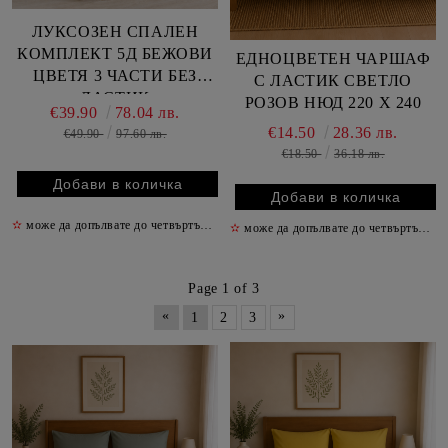
ЛУКСОЗЕН СПАЛЕН
КОМПЛЕКТ 5Д БЕЖОВИ
ЕДНОЦВЕТЕН ЧАРШАФ
ЦВЕТЯ 3 ЧАСТИ БЕЗ
С ЛАСТИК СВЕТЛО
ЛАСТИК
РОЗОВ НЮД 220 Х 240
€39.90
78.04 лв.
€14.50
28.36 лв.
€49.90
97.60 лв.
€18.50
36.18 лв.
✫
може да допълвате до четвъртък включително
✫
✫
може да допълвате до четвъртък включително
Page 1 of 3
«
»
1
2
3