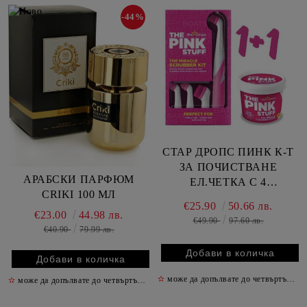
-44%
СТАР ДРОПС ПИНК К-Т
ЗА ПОЧИСТВАНЕ
АРАБСКИ ПАРФЮМ
ЕЛ.ЧЕТКА С 4
CRIKI 100 МЛ
ПРИСТАВКИ + ПОДАРЪК
€25.90
50.66 лв.
ПАСТА ПИНК 850 ГР
€23.00
44.98 лв.
€49.90
97.60 лв.
€40.90
79.99 лв.
✫
може да допълвате до четвъртък включително
✫
може да допълвате до четвъртък включително
✫