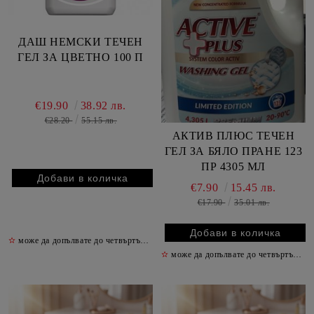
ДАШ НЕМСКИ ТЕЧЕН
ГЕЛ ЗА ЦВЕТНО 100 П
€19.90
38.92 лв.
€28.20
55.15 лв.
АКТИВ ПЛЮС ТЕЧЕН
ГЕЛ ЗА БЯЛО ПРАНЕ 123
ПР 4305 МЛ
€7.90
15.45 лв.
€17.90
35.01 лв.
✫
може да допълвате до четвъртък включително
✫
✫
може да допълвате до четвъртък включително