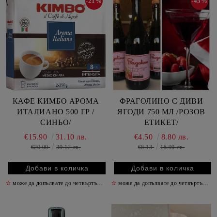
-21%
-45%
КАФЕ КИМБО АРОМА
ФРАГОЛИНО С ДИВИ
ИТАЛИАНО 500 ГР /
ЯГОДИ 750 МЛ /РОЗОВ
СИНЬО/
ЕТИКЕТ/
€15.90
31.10 лв.
€4.50
8.80 лв.
€20.00
39.12 лв.
€8.13
15.90 лв.
✫
може да допълвате до четвъртък включително
✫
може да допълвате до четвъртък включително
✫