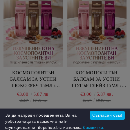
КОСМОПОЛИТЪН
КОСМОПОЛИТЪН
БАЛСАМ ЗА УСТНИ
БАЛСАМ ЗА УСТНИ
ШОКО ФЪЧ 15МЛ /
ШУГЪР ГЛЕЙЗ 15МЛ /
КАФЯВ/
РОЗОВ/
€3.00
5.87 лв.
€3.00
5.87 лв.
€5.57
10.89 лв.
€5.57
10.89 лв.
За да направи посещенията Ви на
Съгласен съм!
уебстраницата възможно най-
✫
може да допълвате до четвъртък включително
✫
може да допълвате до четвъртък включително
✫
функционални, itopshop.biz използва
бисквитки.