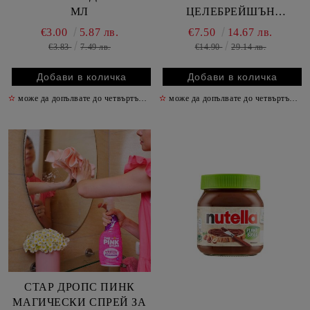
МЛ
ЦЕЛЕБРЕЙШЪН
ВЕЛИКДЕНСКА ТОРБА
€3.00
5.87 лв.
€7.50
14.67 лв.
350 ГР
€3.83
7.49 лв.
€14.90
29.14 лв.
✫
може да допълвате до четвъртък включително
✫
може да допълвате до четвъртък включително
✫
СТАР ДРОПС ПИНК
МАГИЧЕСКИ СПРЕЙ ЗА