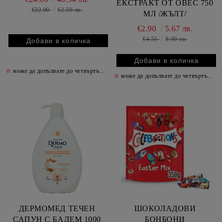
ЕКСТРАКТ ОТ ОВЕС 750
€32.00
62.59 лв.
МЛ /ЖЪЛТ/
€2.90
5.67 лв.
€4.55
8.90 лв.
✫
може да допълвате до четвъртък включително
✫
✫
може да допълвате до четвъртък включително
ДЕРМОМЕД ТЕЧЕН
ШОКОЛАДОВИ
САПУН С БАДЕМ 1000
БОНБОНИ