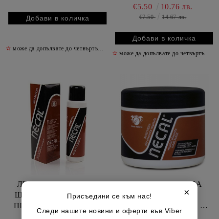
€5.50
10.76 лв.
€7.50
14.67 лв.
✫
може да допълвате до четвъртък включително
✫
✫
може да допълвате до четвъртък включително
ЛИНЕА ИТАЛИАНА
ЛИНЕА ИТАЛИАНА
×
ШАМПОАН ЗА КОСА
МАСКА ЗА КОСА
Присъедини се към нас!
ПРОТИВ КОСОПАД С
ПРОТИВ КОСОПАД С
Следи нашите новини и оферти във Viber
ПЛАЦЕНТА 500 МЛ
ПЛАЦЕНТА 500 МЛ