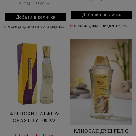
€7.00
13.69 лв.
ОРАНЖЕВА/
€12.78
25.00 лв.
✫
може да допълвате до четвъртък включително
✫
може да допълвате до четвъртък включително
✫
ФРЕНСКИ ПАРФЮМ
CHASTITY 100 МЛ
КЛИОСАН ДУШ ГЕЛ С
€24.00
46.94 лв.