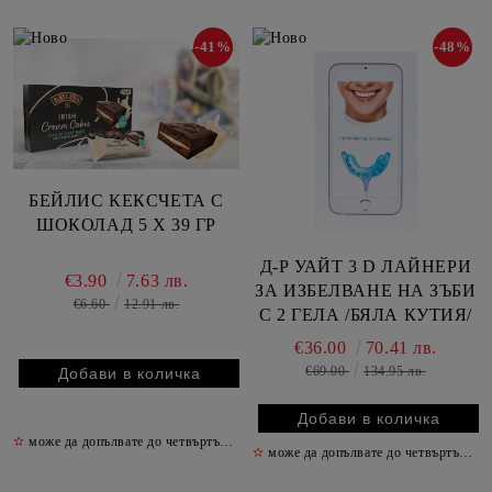
-41%
-48%
БЕЙЛИС КЕКСЧЕТА С
ШОКОЛАД 5 Х 39 ГР
Д-Р УАЙТ 3 D ЛАЙНЕРИ
€3.90
7.63 лв.
ЗА ИЗБЕЛВАНЕ НА ЗЪБИ
€6.60
12.91 лв.
С 2 ГЕЛА /БЯЛА КУТИЯ/
€36.00
70.41 лв.
€69.00
134.95 лв.
✫
може да допълвате до четвъртък включително
✫
✫
може да допълвате до четвъртък включително