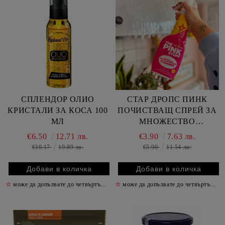
СПЛЕНДОР ОЛИО
СТАР ДРОПС ПИНК
КРИСТАЛИ ЗА КОСА 100
ПОЧИСТВАЩ СПРЕЙ ЗА
МЛ
МНОЖЕСТВО
ПОВЪРХНОСТИ 850 МЛ
€6.50
12.71 лв.
€3.90
7.63 лв.
€10.17
19.89 лв.
€5.90
11.54 лв.
✫
може да допълвате до четвъртък включително
✫
може да допълвате до четвъртък включително
✫