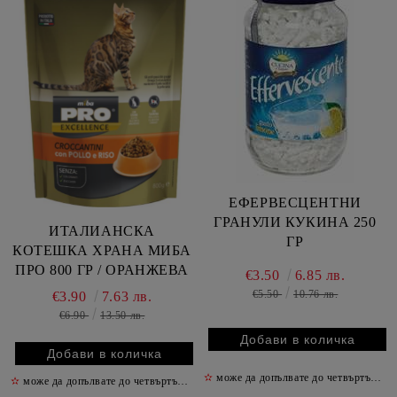
ЕФЕРВЕСЦЕНТНИ
ГРАНУЛИ КУКИНА 250
ИТАЛИАНСКА
ГР
КОТЕШКА ХРАНА МИБА
ПРО 800 ГР / ОРАНЖЕВА
€3.50
6.85 лв.
€5.50
10.76 лв.
€3.90
7.63 лв.
€6.90
13.50 лв.
✫
може да допълвате до четвъртък включително
✫
може да допълвате до четвъртък включително
✫