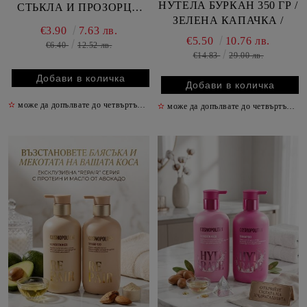
НУТЕЛА БУРКАН 350 ГР /
СТЬКЛА И ПРОЗОРЦИ
ЗЕЛЕНА КАПАЧКА /
750 МЛ
€3.90
7.63 лв.
€5.50
10.76 лв.
€6.40
12.52 лв.
€14.83
29.00 лв.
✫
може да допълвате до четвъртък включително
✫
✫
може да допълвате до четвъртък включително