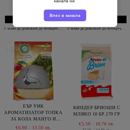
€10.50
20.54 лв.
€10.50
20.54 лв.
канала ни.
€15.50
30.32 лв.
€15.50
30.32 лв.
Влез в канала
✫
може да допълвате до четвъртък включително
✫
✫
може да допълвате до четвъртък включително
ЕЪР УИК
КИНДЕР БРИОШИ С
АРОМАТИЗАТОР ТОПКА
МЛЯКО 10 БР 270 ГР
ЗА КОЛА МАНГО И
€5.50
10.76 лв.
ПЪПЕШ 75 МЛ /
€6.90
13.50 лв.