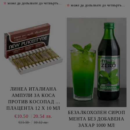
✫
може да допълвате до четвъртък включително
✫
✫
може да допълвате до четвъртък включително
ЛИНЕА ИТАЛИАНА
АМПУЛИ ЗА КОСА
ПРОТИВ КОСОПАД С
ПЛАЦЕНТА 12 Х 10 МЛ
БЕЗАЛКОХОЛEН СИРОП
€10.50
20.54 лв.
МЕНТА БЕЗ ДОБАВЕНА
€15.50
30.32 лв.
ЗАХАР 1000 МЛ