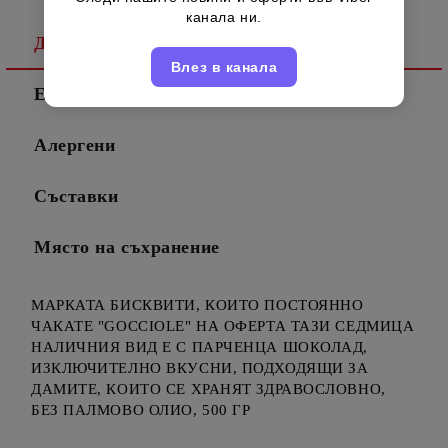
канала ни.
Детайлно описание
Влез в канала
Енергийни стойности
Алергени
Съставки
Място на съхранение
МАРКАТА БИСКВИТИ, КОИТО ПОСТОЯННО
ЧАКАТЕ "GOCCIOLE" НА ОФЕРТА ТАЗИ СЕДМИЦА
НАЛИЧНИЯ ВИД Е С ПАРЧЕНЦА ШОКОЛАД,
ИЗКЛЮЧИТЕЛНО ВКУСНИ, ПОДХОДЯЩИ ЗА
ДАМИТЕ, КОИТО СЕ ХРАНЯТ ЗДРАВОСЛОВНО,
БЕЗ ПАЛМОВО ОЛИО, 500 ГР