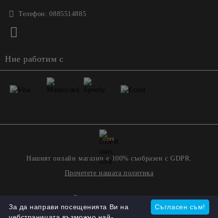
Телефон:
0885514885
Ние работим с
GDPR
Нашият онлайн магазин е 100% съобразен с GDPR.
Прочетете нашата политика
Моите лични данни
За да направи посещенията Ви на
Съгласен съм!
уебстраницата възможно най-