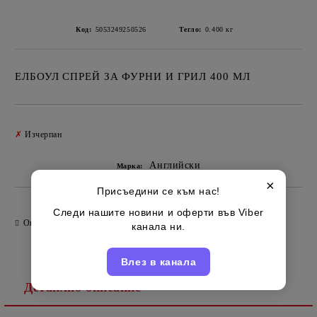
Код:
5053249250526
Тегло:
0.400
кг
ЕЛБОУЛ СПРЕЙ ЗА ФУРНИ И ГРИЛ 400 МЛ
Добави в желани
✗
Изчерпан
Английски
Марка:
×
Присъедини се към нас!
Следи нашите новини и оферти във Viber
Оцени продукта
канала ни.
Влез в канала
Детайлно описание