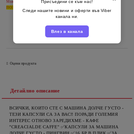
Присъедини се към нас!
Може да допълвате продукти като
НОВА ПОРЪЧКА
-
ПОЗВЪНЕТЕ
за да ги обединим под вашето име - 0885514885
Следи нашите новини и оферти във Viber
канала ни.
Влез в канала
Италиански
Марка:
Оцени продукта
Детайлно описание
ВСИЧКИ, КОИТО СТЕ С МАШИНА ДОЛЧЕ ГУСТО -
ТЕЗИ КАПСУЛИ СА ЗА ВАС‼️ ПОРАДИ ГОЛЕМИЯ
ИНТЕРЕС ОТНОВО ЗАРЕДИХМЕ - КАФЕ
"CREACIALDE CAFFE" ✅КАПСУЛИ ЗА МАШИНА
ДОЛЧЕ ГУСТО - ПИНГВИН ✅16 БР В ПЛИК ✅ЗА