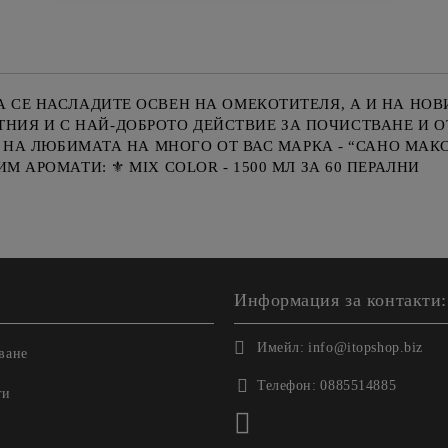
 СЕ НАСЛАДИТЕ ОСВЕН НА ОМЕКОТИТЕЛЯ, А И НА НОВИ
НИЯ И С НАЙ-ДОБРОТО ДЕЙСТВИЕ ЗА ПОЧИСТВАНЕ И О
 Е НА ЛЮБИМАТА НА МНОГО ОТ ВАС МАРКА - “САНО МАК
 АРОМАТИ: ⚜️ MIX COLOR - 1500 МЛ ЗА 60 ПЕРАЛНИ
Информация за контакти:
Имейл:
info@itopshop.biz
ване
Телефон:
0885514885
ги