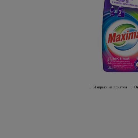
Изпрати на приятел
О