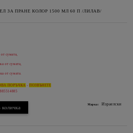
Л ЗА ПРАНЕ КОЛОР 1500 МЛ 60 П /ЛИЛАВ/
 от сумата,
Добави в желани
ка от сумата,
ка от сумата.
ОВА ПОРЪЧКА
-
ПОЗВЪНЕТЕ
0885514885
Израелски
Марка: