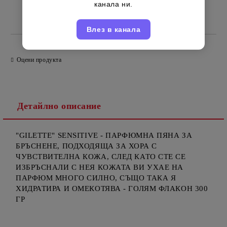
канала ни.
Английски
Марка:
Влез в канала
Оцени продукта
Детайлно описание
"GILETTE" SENSITIVE - ПАРФЮМНА ПЯНА ЗА
БРЪСНЕНЕ, ПОДХОДЯЩА ЗА ХОРА С
ЧУВСТВИТЕЛНА КОЖА, СЛЕД КАТО СТЕ СЕ
ИЗБРЪСНАЛИ С НЕЯ КОЖАТА ВИ УХАЕ НА
ПАРФЮМ МНОГО СИЛНО, СЪЩО ТАКА Я
ХИДРАТИРА И ОМЕКОТЯВА - ГОЛЯМ ФЛАКОН 300
ГР