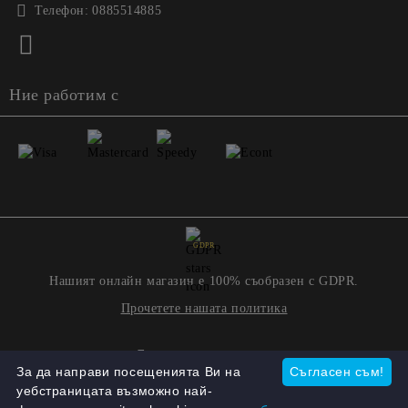
Телефон:
0885514885
Ние работим с
GDPR
Нашият онлайн магазин е 100% съобразен с GDPR.
Прочетете нашата политика
Моите лични данни
За да направи посещенията Ви на
Съгласен съм!
уебстраницата възможно най-