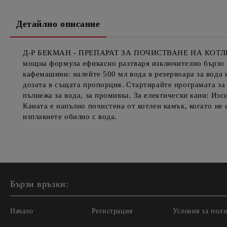
Детайлно описание
Д-Р БЕКМАН - ПРЕПАРАТ ЗА ПОЧИСТВАНЕ НА КОТ
мощна формула ефикасно разтваря изключително бързо у
кафемашини: налейте 500 мл вода в резервоара за вода 
дозата в същата пропорция. Стартирайте програмата за
пълнежа за вода, за промивка. За електически кани: Изс
Каната е напълно почистена от котлен камък, когато не
изплакнете обилно с вода.
Бързи връзки:
Начало
Регистрация
Условия за полз