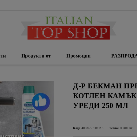
кти
Продукти от
Промоции
РАЗПРОД
Д-Р БЕКМАН ПР
КОТЛЕН КАМЪК
УРЕДИ 250 МЛ
Код:
4008455102115
Тегло:
0.300
кг