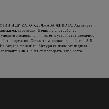
ТИИ И ДР, КАТО УДЪЛЖАВА ЖИВОТА. Активната
ински електроуреди. Начин на употреба: За
а упорито наслояване или големи устройства увеличете
работи нормално. Оставете машината да работе с 3-5
 Не загрявайте каната. Мехури се появяват веднага.
зползвайте 100-15о мл от препарата, след което