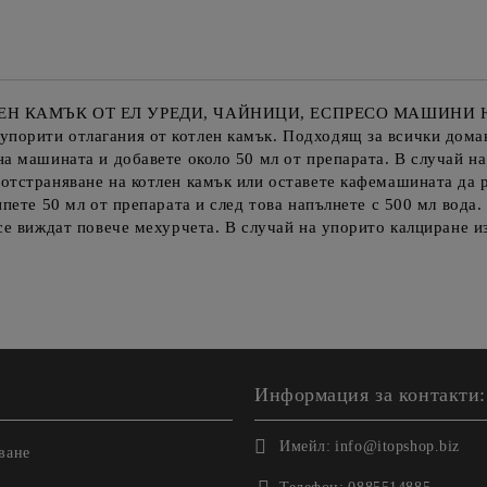
ЛЕН КАМЪК ОТ ЕЛ УРЕДИ, ЧАЙНИЦИ, ЕСПРЕСО МАШИНИ Ю
порити отлагания от котлен камък. Подходящ за всички домак
на машината и добавете около 50 мл от препарата. В случай н
 отстраняване на котлен камък или оставете кафемашината да 
ипете 50 мл от препарата и след това напълнете с 500 мл вода.
 се виждат повече мехурчета. В случай на упорито калциране и
Информация за контакти:
Имейл:
info@itopshop.biz
ване