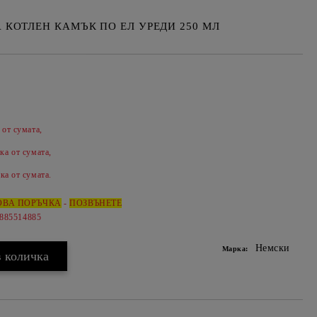
А КОТЛЕН КАМЪК ПО ЕЛ УРЕДИ 250 МЛ
 от сумата,
Добави в желани
ка от сумата,
ка от сумата.
ОВА ПОРЪЧКА
-
ПОЗВЪНЕТЕ
0885514885
Немски
Марка: