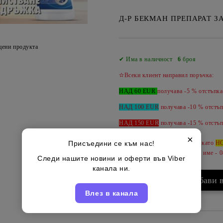
Д-Р БЕКМАН ПРЕПАРАТ З
цени продукта
✔ Има в наличност
6
броя
✫Всеки клиент направил поръчка:
НАД 60 EUR
получава -5 % отстъпка
НАД 100 EUR
получава -10 % отстъп
НАД 150 EUR
получава -
15 %
отстъп
×
Присъедини се към нас!
Може да допълвате продукти като
Н
за да ги обединим под вашето име - 
Следи нашите новини и оферти във Viber
канала ни.
Влез в канала