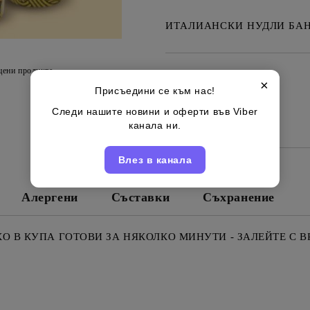
ИТАЛИАНСКИ НУДЛИ БАНЗ
цени продукта
×
✗
Изчерпан
Присъедини се към нас!
Следи нашите новини и оферти във Viber
Италиански
Марка:
канала ни.
Влез в канала
Алергени
Съставки
Съхранение
О В КУПА ГОТОВИ ЗА НЯКОЛКО МИНУТИ - ЗАЛЕЙТЕ С В