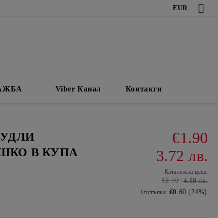
EUR
АЖБА
Viber Канал
Контакти
€1.90
НУДЛИ
ШКО В КУПА
3.72 лв.
Каталожна цена:
€2.50
4.89 лв.
€0.60 (24%)
Отстъпка: