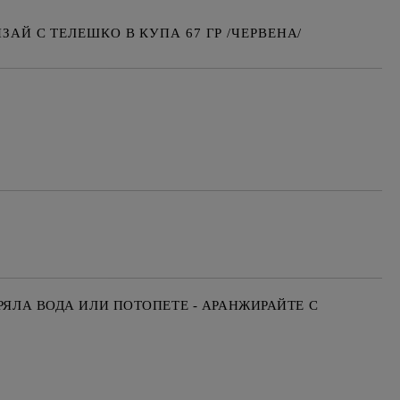
АЙ С ТЕЛЕШКО В КУПА 67 ГР /ЧЕРВЕНА/
Добави в желани
РЯЛА ВОДА ИЛИ ПОТОПЕТЕ - АРАНЖИРАЙТЕ С