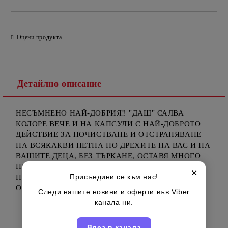
Оцени продукта
Детайлно описание
НЕСЪМНЕНО НАЙ-ДОБРИЯ‼️ "ДАШ" САЛВА
КОЛОРЕ ВЕЧЕ И НА КАПСУЛИ С НАЙ-ДОБРОТО
ДЕЙСТВИЕ ЗА ПОЧИСТВАНЕ И ОТСТРАНЯВАНЕ
НА ВСЯКАКВИ ПЕТНА ПО ДРЕХИТЕ НА ВАС И НА
ВАШИТЕ ДЕЦА, БЕЗ ТЪРКАНЕ, ОСТАВЯ МНОГО
ПРИЯТЕН ДЪЛГОТРАЕН АРОМАТ СЛЕД
×
Присъедини се към нас!
ПРОСТИРАНЕ, КАКТО И СЛЕД ИЗСЪХВАНЕ,
ОПАКОВКА ОТ 55 КАПСУЛИ
Следи нашите новини и оферти във Viber
канала ни.
Влез в канала