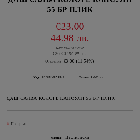
55 БР ПЛИК
€23.00
44.98 лв.
Каталожна цена:
€26.00
50.85 лв.
€3.00 (11.54%)
Отстъпка:
Код:
8006540871546
Тегло:
1.000
кг
ДАШ САЛВА КОЛОРЕ КАПСУЛИ 55 БР ПЛИК
Добави в желани
✗
Изчерпан
Италиански
Марка: