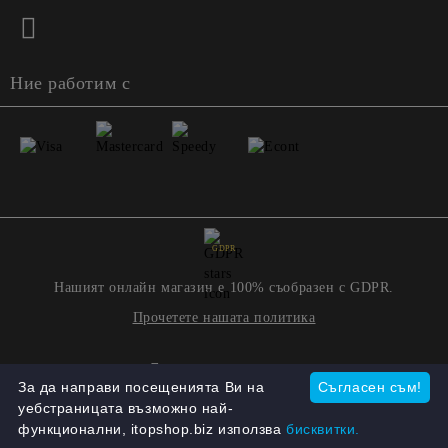
Ние работим с
GDPR
Нашият онлайн магазин е 100% съобразен с GDPR.
Прочетете нашата политика
Моите лични данни
За да направи посещенията Ви на
Съгласен съм!
уебстраницата възможно най-
функционални, itopshop.biz използва
бисквитки.
Онлайн магазин от SELITON