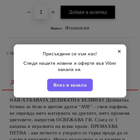
Италиански
Марка:
×
Оцени продукта
Присъедини се към нас!
Следи нашите новини и оферти във Viber
канала ни.
Детайлно описание
Влез в канала
НАЙ-ХУБАВАТА ДЕЛИКАТНА БЕЛИНА‼️ Деликатна
белина за бели и цветни дрехи “АЧЕ” - свеж парфюм,
не оврежда нито материата на дрехите, нито променя
цветовете, напротив ОСВЕЖАВА ГИ. Слага се 1
капачка в пералнята на всяко пране. ПРЕМАХВА
ПЕТНА - ако петното е упорито се търка преди да се
сложи в пералнята. Много подходяща и за килими и