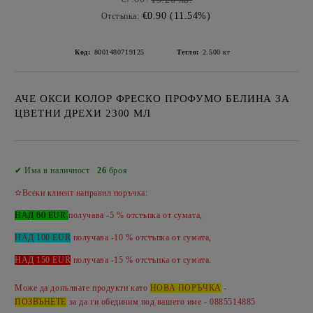
€0.90 (11.54%)
Отстъпка:
Код:
8001480719125
Тегло:
2.500
кг
АЧЕ ОКСИ КОЛОР ФРЕСКО ПРОФУМО БЕЛИНА ЗА
ЦВЕТНИ ДРЕХИ 2300 МЛ
Добави в желани
✔ Има в наличност
26
броя
✫Всеки клиент направил поръчка:
НАД 60 EUR
получава -5 % отстъпка от сумата,
НАД 100 EUR
получава -10 % отстъпка от сумата,
НАД 150 EUR
получава -
15 %
отстъпка от сумата.
Може да допълвате продукти като
НОВА ПОРЪЧКА
-
ПОЗВЪНЕТЕ
за да ги обединим под вашето име - 0885514885