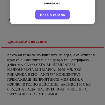
Италиански
Марка:
канала ни.
Влез в канала
Оцени продукта
Детайлно описание
Както ви казахме пълнителите на веро, омекотител и
прах са с изключително по-добро концентрирано
действие. САМО СЕГА ВИ ПРЕДЛАГАМ
НАЛЮБИМАТА МИ МАРКА: 2000 МЛ. ЕКО
РИКАРИКА ВЕРО “AKTIFF” КОНЦЕНТРАТ
ПРЕМАХВАЩ НЕПРИЯТНИТЕ МИРИЗМИ, С
ИЗКЛЮЧИТЕЛНО ДЕЙСТВИЕ, АКТИВЕН И СЪС
СТУДЕНА ВОДА. НАЛИЧЕН ВИД: ⚜️ЗЕЛЕН - С
НАТУРАЛЕН СОК ОТ ЛИМОН.