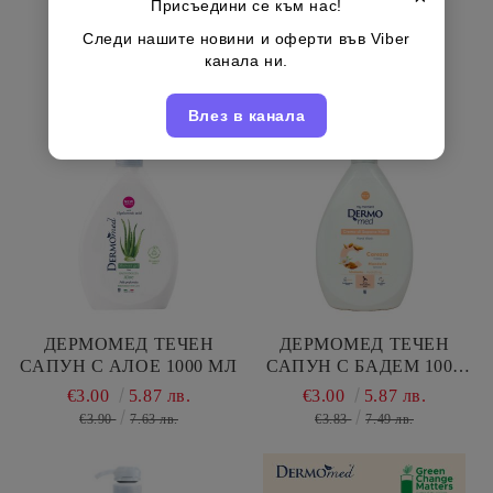
Присъедини се към нас!
Следи нашите новини и оферти във Viber
канала ни.
Свързани продукти
Влез в канала
ДЕРМОМЕД ТЕЧЕН
ДЕРМОМЕД ТЕЧЕН
САПУН С АЛОЕ 1000 МЛ
САПУН С БАДЕМ 1000
МЛ
€3.00
5.87 лв.
€3.00
5.87 лв.
€3.90
7.63 лв.
€3.83
7.49 лв.