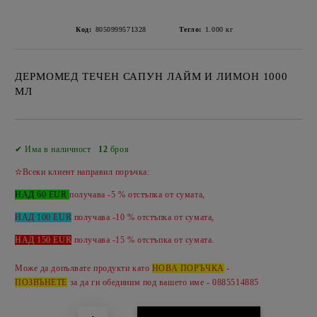
Код:
8050999571328
Тегло:
1.000
кг
ДЕРМОМЕД ТЕЧЕН САПУН ЛАЙМ И ЛИМОН 1000
МЛ
Добави в желани
✔ Има в наличност
12
броя
✫Всеки клиент направил поръчка:
НАД 60 EUR
получава -5 % отстъпка от сумата,
НАД 100 EUR
получава -10 % отстъпка от сумата,
НАД 150 EUR
получава -
15 %
отстъпка от сумата.
Може да допълвате продукти като
НОВА ПОРЪЧКА
-
ПОЗВЪНЕТЕ
за да ги обединим под вашето име - 0885514885