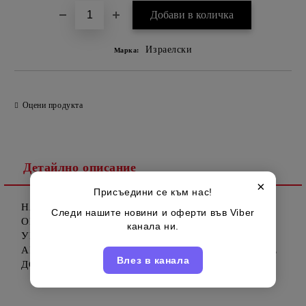
Израелски
Марка:
Оцени продукта
Детайлно описание
×
Присъедини се към нас!
НАЙ-НОВИЯ АРОМАТ ОТ СЕРИЯТА
Следи нашите новини и оферти във Viber
ОМЕКОТИТЕЛИ САНО МАКСИМА "COOL" -
канала ни.
УНИКАЛЕН АРОМАТ ЗА ЛЯТОТО, МОРСКИ
АРОМАТ - 1000 МЛ, СУПЕР КОНЦЕНТРАТ С УХАЕ
Влез в канала
ДО СЛЕДВАЩИЯ СЕЗОН