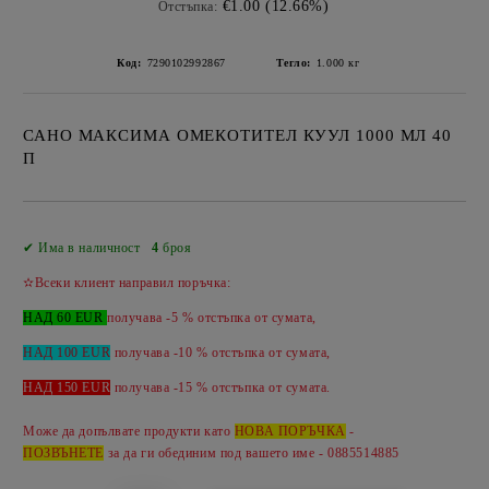
€1.00 (12.66%)
Отстъпка:
Код:
7290102992867
Тегло:
1.000
кг
САНО МАКСИМА ОМЕКОТИТЕЛ КУУЛ 1000 МЛ 40
П
Добави в желани
✔ Има в наличност
4
броя
✫Всеки клиент направил поръчка:
НАД 60 EUR
получава -5 % отстъпка от сумата,
НАД 100 EUR
получава -10 % отстъпка от сумата,
НАД 150 EUR
получава -
15 %
отстъпка от сумата.
Може да допълвате продукти като
НОВА ПОРЪЧКА
-
ПОЗВЪНЕТЕ
за да ги обединим под вашето име - 0885514885