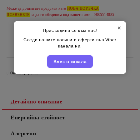
Може да допълвате продукти като
НОВА ПОРЪЧКА
-
ПОЗВЪНЕТЕ
за да ги обединим под вашето име - 0885514885
×
Присъедини се към нас!
Следи нашите новини и оферти във Viber
канала ни.
Италиански
Марка:
Влез в канала
Оцени продукта
Детайлно описание
Енергийна стойност
Алергени