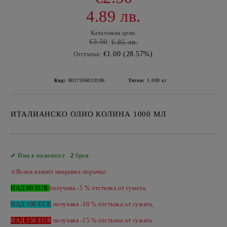
4.89 лв.
Каталожна цена:
€3.50
6.85 лв.
€1.00 (28.57%)
Отстъпка:
Код:
8017596010186
Тегло:
1.000
кг
ИТАЛИАНСКО ОЛИО КОЛИНА 1000 МЛ
Добави в желани
✔ Има в наличност
2
броя
✫Всеки клиент направил поръчка:
НАД 60 EUR
получава -5 % отстъпка от сумата,
НАД 100 EUR
получава -10 % отстъпка от сумата,
НАД 150 EUR
получава -
15 %
отстъпка от сумата.