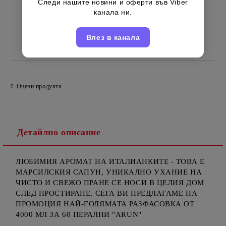
Следи нашите новини и оферти във Viber
канала ни.
Влез в канала
Английски
Марка:
Оцени продукта
Детайлно описание
ЛЮБИМИЯ АРОМАТ НА ИТАЛИАНКИТЕ - ТОВА Е
МАРСИЛСКИЯ САПУН, УНИКАЛНО УХАНИЕ НА
ЧИСТО И СВЕЖО ПРАНЕ СЕ НОСИ В ЦЕЛИЯ ДОМ
СЛЕД ПРОСТИРАНЕ, СЕГА ВИ ПРЕДЛАГАМЕ НА
ПРОМОЦИЯ НАЙ-ГОЛЯМАТА РАЗФАСОВКА ОТ
4000 МЛ ЗА 60 ПЕРАЛНИ "ARUN"