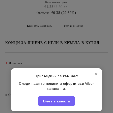
Каталожна цена:
€1.28
2.50 лв.
€0.38 (29.69%)
Отстъпка:
Код:
6972183980025
Тегло:
0.100
кг
КОНЦИ ЗА ШИЕНЕ С ИГЛИ В КРЪГЛА В КУТИЯ
Добави в желани
✗
Изчерпан
×
Китайски
Марка:
Присъедини се към нас!
Следи нашите новини и оферти във Viber
канала ни.
Оцени продукта
Влез в канала