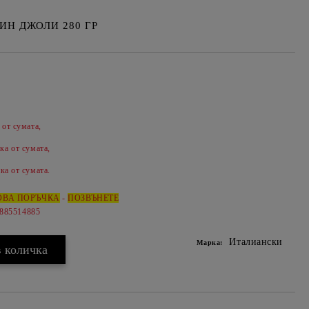
ИН ДЖОЛИ 280 ГР
 от сумата,
Добави в желани
ка от сумата,
ка от сумата.
ОВА ПОРЪЧКА
-
ПОЗВЪНЕТЕ
0885514885
Италиански
Марка: