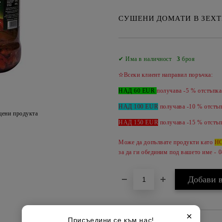
СУШЕНИ ДОМАТИ В ЗЕХТ
✔ Има в наличност
3
броя
✫Всеки клиент направил поръчка:
НАД 60 EUR
получава -5 % отстъпка
НАД 100 EUR
получава -10 % отстъп
цени продукта
НАД 150 EUR
получава -
15 %
отстъп
Може да допълвате продукти като
Н
за да ги обединим под вашето име - 
×
Присъедини се към нас!