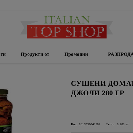
кти
Продукти от
Промоции
РАЗПРОД
СУШЕНИ ДОМАТ
ДЖОЛИ 280 ГР
Код:
8019730046587
Тегло:
0.280
кг