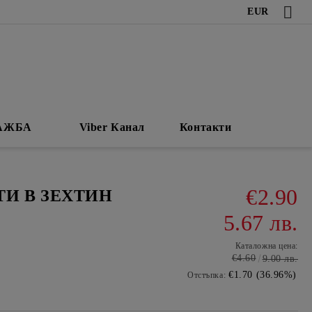
EUR
АЖБА
Viber Канал
Контакти
€2.90
И В ЗЕХТИН
5.67 лв.
Каталожна цена:
€4.60
9.00 лв.
€1.70 (36.96%)
Отстъпка: