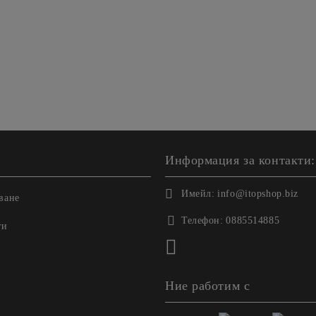
Информация за контакти:
Имейл:
info@itopshop.biz
ване
Телефон:
0885514885
ги
Ние работим с