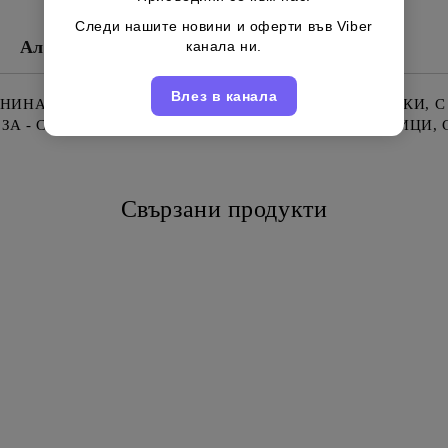
Следи нашите новини и оферти във Viber
Алергени
Съставки
Съхранение
канала ни.
Влез в канала
НА, ОВКУСЕНИ С КАПЕРСИ И СЕЛЕКЦИЯ ОТ БИЛКИ, С Б
А - САЛАТИ, ПРЕДЯСТИЯ (АНТИПАСТИ), ПАСТА, ПИЦИ, С
Свързани продукти