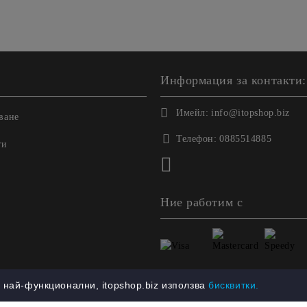
Информация за контакти:
Имейл:
info@itopshop.biz
ване
Телефон:
0885514885
ги
Ние работим с
най-функционални, itopshop.biz използва
бисквитки.
етете нашата политика