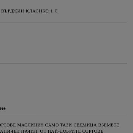
 ВЪРДЖИН КЛАСИКО 1 Л
Добави в желани
ие
РТОВЕ МАСЛИНИ‼️ САМО ТАЗИ СЕДМИЦА ВЗЕМЕТЕ
ХАНИЧЕН НАЧИН, ОТ НАЙ-ДОБРИТЕ СОРТОВЕ