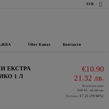
EUR
АЖБА
Viber Канал
Контакти
€10.90
И ЕКСТРА
КО 1 Л
21.32 лв.
Каталожна цена:
€18.15
35.50 лв.
€7.25 (39.94%)
Отстъпка: