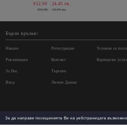
€12.50
24.45 лв.
€16.90
33.05 лв.
Бързи връзки:
Начало
Регистрация
Условия за полз
Рекламации
Контакт
Куриерски услу
За Нас
Търсене
Вход
Лични Данни
За да направи посещенията Ви на уебстраницата възможно 
Нашият онлайн магазин е 100% съобразен с GDPR.
Проч
GDPR