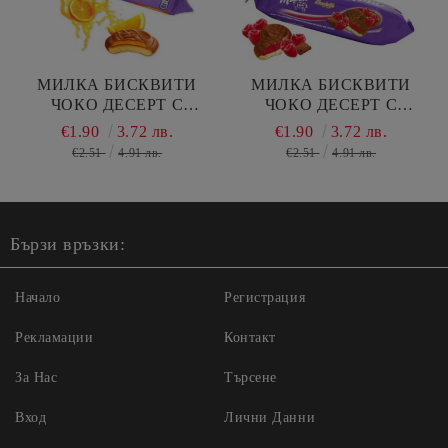
МИЛКА БИСКВИТИ
МИЛКА БИСКВИТИ
ЧОКО ДЕСЕРТ С
ЧОКО ДЕСЕРТ С
ПЪЛНЕЖ ОТ
ПЪЛНЕЖ ОТ МАЛИНИ
€1.90
3.72 лв.
€1.90
3.72 лв.
ПОРТОКАЛИ 147 ГР
147 ГР
€2.51
4.91 лв.
€2.51
4.91 лв.
Бързи връзки:
Начало
Регистрация
Рекламации
Контакт
За Нас
Търсене
Вход
Лични Данни