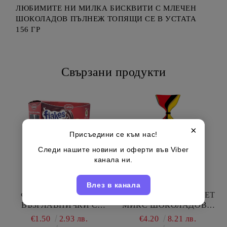
ЛЮБИМИТЕ НИ МИЛКА БИСКВИТИ С МЛЕЧЕН
ШОКОЛАДОВ ПЪЛНЕЖ ТОПЯЩИ СЕ В УСТАТА
156 ГР
Свързани продукти
×
Присъедини се към нас!
Следи нашите новини и оферти във Viber
канала ни.
Влез в канала
ФЛЕЙКС ЗЪРНЕНИ
ТУИСТ ТРАВЕЛ ПАКЕТ
ВЪЗГЛАВНИЧКИ С
МИКС ШОКОЛАДОВИ
ПЪЛНЕЖ ОТ ШОКОЛАД
БОНБОНИ 400 ГР
€1.50
2.93 лв.
€4.20
8.21 лв.
И КАКАКОВ