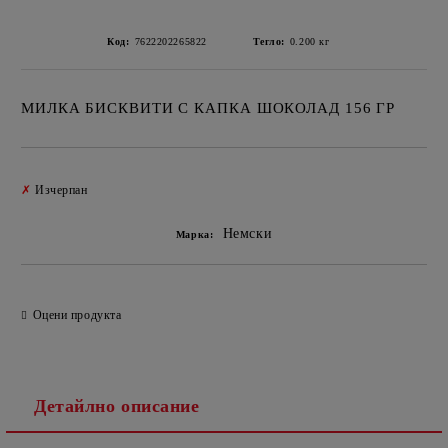
Код:
7622202265822
Тегло:
0.200
кг
МИЛКА БИСКВИТИ С КАПКА ШОКОЛАД 156 ГР
Добави в желани
✗
Изчерпан
Немски
Марка:
Оцени продукта
Детайлно описание