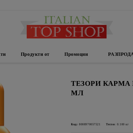
кти
Продукти от
Промоции
РАЗПРОД
ТЕЗОРИ КАРМА
МЛ
Код:
8008970057521
Тегло:
0.100
кг