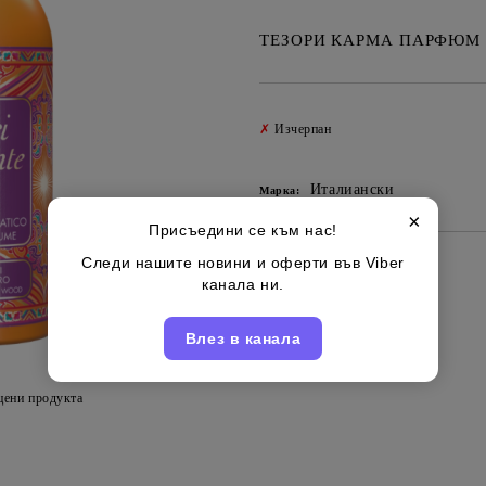
ТЕЗОРИ КАРМА ПАРФЮМ 
✗
Изчерпан
Италиански
Марка:
×
Присъедини се към нас!
Следи нашите новини и оферти във Viber
канала ни.
Влез в канала
цени продукта