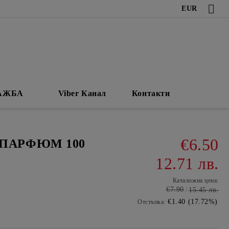
EUR
АЖБА
Viber Канал
Контакти
€6.50
 ПАРФЮМ 100
12.71 лв.
Каталожна цена:
€7.90
15.45 лв.
€1.40 (17.72%)
Отстъпка: