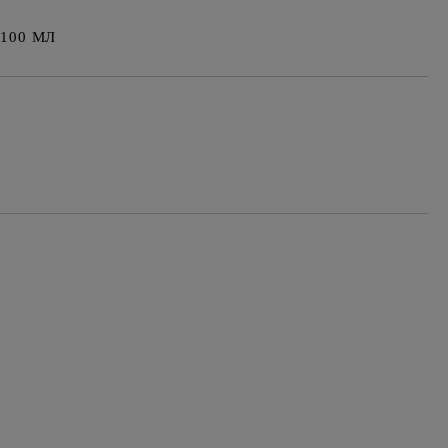
100 МЛ
Добави в желани