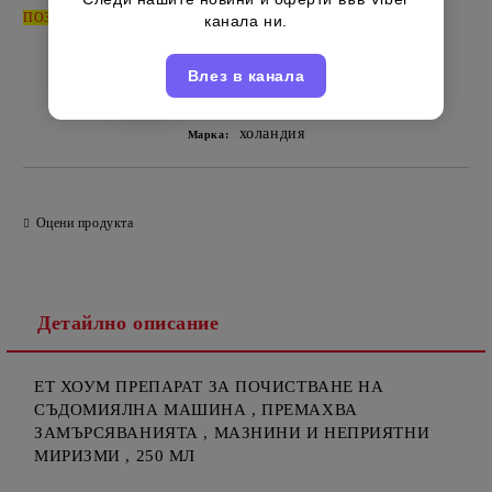
ПОЗВЪНЕТЕ
за да ги обединим под вашето име - 0885514885
канала ни.
Влез в канала
холандия
Марка:
Оцени продукта
Детайлно описание
ЕТ ХОУМ ПРЕПАРАТ ЗА ПОЧИСТВАНЕ НА
СЪДОМИЯЛНА МАШИНА , ПРЕМАХВА
ЗАМЪРСЯВАНИЯТА , МАЗНИНИ И НЕПРИЯТНИ
МИРИЗМИ , 250 МЛ