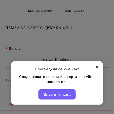
Код:
729193000269
Тегло:
0.100
кг
ПЕМЗА ЗА БАНЯ С ДРЪЖКА 4 В 1
Добави в желани
✗
Изчерпан
Китайски
Марка:
×
Присъедини се към нас!
Следи нашите новини и оферти във Viber
Оцени продукта
канала ни.
Влез в канала
Детайлно описание