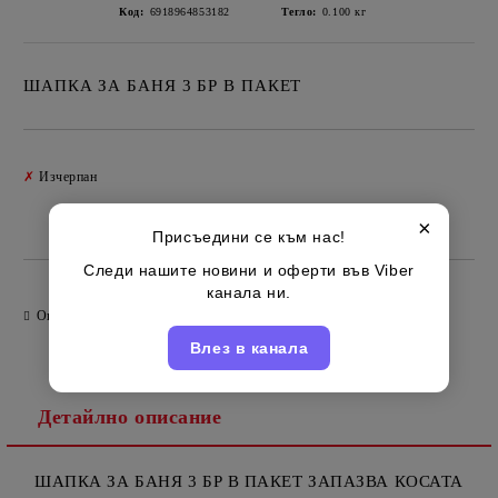
Код:
6918964853182
Тегло:
0.100
кг
ШАПКА ЗА БАНЯ 3 БР В ПАКЕТ
Добави в желани
✗
Изчерпан
×
Китайски
Марка:
Присъедини се към нас!
Следи нашите новини и оферти във Viber
канала ни.
Оцени продукта
Влез в канала
Детайлно описание
ШАПКА ЗА БАНЯ 3 БР В ПАКЕТ ЗАПАЗВА КОСАТА