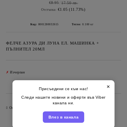
€8.95
17.50 лв.
€1.05 (11.73%)
Отстъпка:
Код:
8001280032615
Тегло:
0.100
кг
ФЕЛЧЕ АЗУРА ДИ ЛУНА ЕЛ. МАШИНКА +
ПЪЛНИТЕЛ 20МЛ
Добави в желани
✗
Изчерпан
Италиански
Марка:
×
Присъедини се към нас!
Следи нашите новини и оферти във Viber
канала ни.
Оцени продукта
Влез в канала