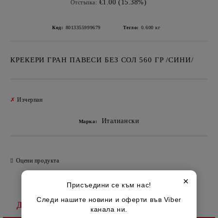
€1.00 (15.38%)
Отстъпка:
Код:
8013355999679
Тегло:
0.600
кг
КРЕКЕРИ ГРАН ПАВЕСИ БЕЗ СОЛ 560 ГР /СИНИ/
Добави в желани
✗
Изчерпан
Италиански
Марка:
Оцени продукта
×
Присъедини се към нас!
Следи нашите новини и оферти във Viber
Детайлно описание
канала ни.