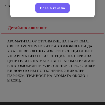
Оцени продукта
Влез в канала
Детайлно описание
АРОМАТИЗАТОР ОТГОВАРЯЩ НА ПАРФЮМА:
CREED AVENTUS ИСКАТЕ АВТОМОБИЛА ВИ ДА
УХАЕ НЕВЕРОЯТНО - ИЗБЕРЕТЕ СПЕЦИАЛНИТЕ
VIP АРОМАТИЗАТОРИ‼️ СПЕЦИАЛНА СЕРИЯ ЗА
ЦЕНИТЕЛИТЕ НА МАРКОВОТО АРОМАТИЗИРАНЕ
В АВТОМОБИЛИТЕ "VIP - CARIBI" - ПРЕДСТАВЯМ
ВИ НОВОТО ИМ ПОПЪЛНЕНИЕ УНИКАЛЕН
ПАРФЮМ, ТРАЙНОСТ НА АРОМАТА ОКОЛО 1
МЕСЕЦ.