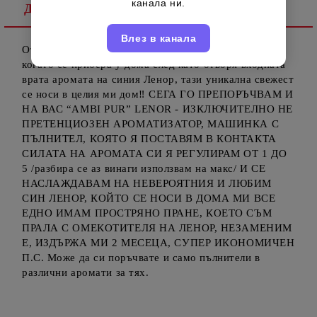
канала ни.
Детайлно описание
Влез в канала
От както открих този ароматизатор за моят дом,
когато се прибера у дома след като отворя входната
врата аромата на синия Ленор, тази уникална свежест
се носи в целия ми дом‼️ СЕГА ГО ПРЕПОРЪЧВАМ И
НА ВАС “AMBI PUR” LENOR - ИЗКЛЮЧИТЕЛНО НЕ
ПРЕТЕНЦИОЗЕН АРОМАТИЗАТОР, МАШИНКА С
ПЪЛНИТЕЛ, КОЯТО Я ПОСТАВЯМ В КОНТАКТА
СИЛАТА НА АРОМАТА СИ Я РЕГУЛИРАМ ОТ 1 ДО
5 /разбира се аз винаги използвам на макс/ И СЕ
НАСЛАЖДАВАМ НА НЕВЕРОЯТНИЯ И ЛЮБИМ
СИН ЛЕНОР, КОЙТО СЕ НОСИ В ДОМА МИ ВСЕ
ЕДНО ИМАМ ПРОСТРЯНО ПРАНЕ, КОЕТО СЪМ
ПРАЛА С ОМЕКОТИТЕЛЯ НА ЛЕНОР, НЕЗАМЕНИМ
Е, ИЗДЪРЖА МИ 2 МЕСЕЦА, СУПЕР ИКОНОМИЧЕН
П.С. Може да си поръчвате и само пълнители в
различни аромати за тях.