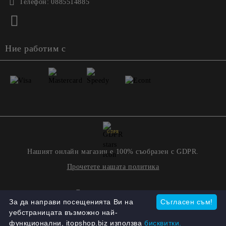
Телефон:
0885514885
Ние работим с
GDPR
Нашият онлайн магазин е 100% съобразен с GDPR.
Прочетете нашата политика
Моите лични данни
За да направи посещенията Ви на
Съгласен съм!
уебстраницата възможно най-
функционални, itopshop.biz използва
бисквитки.
Онлайн магазин от SELITON