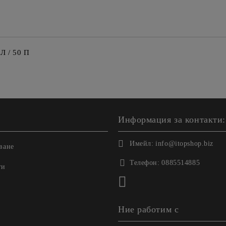
 / 50 П
Информация за контакти:
Имейл:
info@itopshop.biz
ване
Телефон:
0885514885
ги
Ние работим с