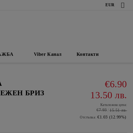
EUR
АЖБА
Viber Канал
Контакти
€6.90
А
ЕЖЕН БРИЗ
13.50 лв.
Каталожна цена:
€7.93
15.51 лв.
€1.03 (12.99%)
Отстъпка: