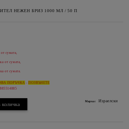
ЕЛ НЕЖЕН БРИЗ 1000 МЛ / 50 П
 от сумата,
Добави в желани
ка от сумата,
ка от сумата.
ОВА ПОРЪЧКА
-
ПОЗВЪНЕТЕ
0885514885
Израелски
Марка: