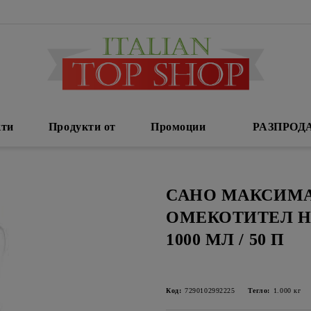
кти
Продукти от
Промоции
РАЗПРОД
САНО МАКСИМ
ОМЕКОТИТЕЛ Н
1000 МЛ / 50 П
Код:
7290102992225
Тегло:
1.000
кг