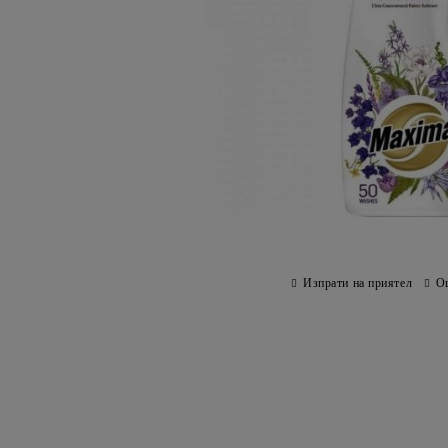
Изпрати на приятел
О