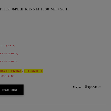
ЕЛ ФРЕШ БЛУУМ 1000 МЛ / 50 П
 от сумата,
Добави в желани
ка от сумата,
ка от сумата.
ОВА ПОРЪЧКА
-
ПОЗВЪНЕТЕ
0885514885
Израелски
Марка: