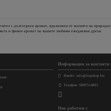
тел с дълготраен аромат, вдъхновен от магията на природата
екота и финен аромат на вашите любими ежедневни дрехи
Информация за контакти:
Имейл:
info@itopshop.biz
ване
Телефон:
0885514885
ги
Ние работим с