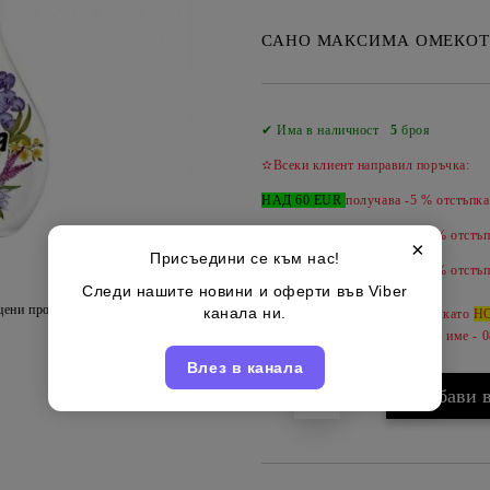
САНО МАКСИМА ОМЕКОТИТ
✔ Има в наличност
5
броя
✫Всеки клиент направил поръчка:
НАД 60 EUR
получава -5 % отстъпка
НАД 100 EUR
получава -10 % отстъп
×
Присъедини се към нас!
НАД 150 EUR
получава -
15 %
отстъп
Следи нашите новини и оферти във Viber
цени продукта
канала ни.
Може да допълвате продукти като
Н
за да ги обединим под вашето име - 
Влез в канала