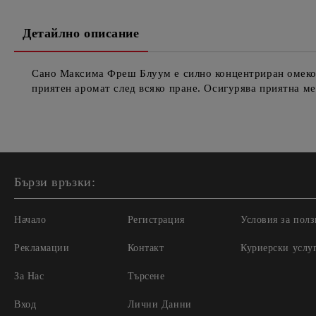
Детайлно описание
Сано Максима Фреш Блуум е силно концентриран омекоти
приятен аромат след всяко пране. Осигурява приятна м
Бързи връзки:
Начало
Регистрация
Условия за полз
Рекламации
Контакт
Куриерски услу
За Нас
Търсене
Вход
Лични Данни