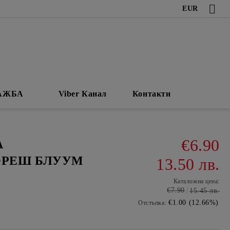
EUR
АЖБА
Viber Канал
Контакти
€6.90
А
ФРЕШ БЛУУМ
13.50 лв.
Каталожна цена:
€7.90
15.45 лв.
€1.00 (12.66%)
Отстъпка: