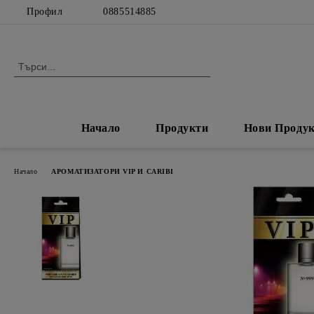
Профил
0885514885
Начало
Продукти
Нови Проду
Начало
АРОМАТИЗАТОРИ VIP И CARIBI