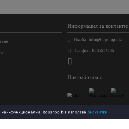
Информация за контакти:
Имейл:
info@itopshop.biz
ване
Телефон:
0885514885
ги
Ние работим с
най-функционални, itopshop.biz използва
бисквитки.
етете нашата политика