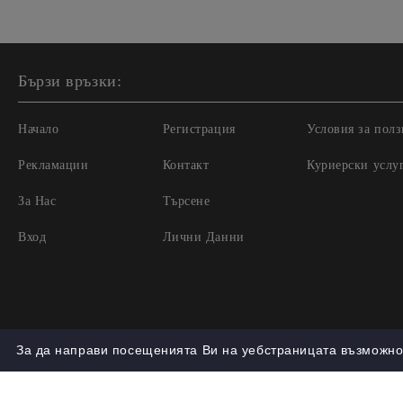
Бързи връзки:
Начало
Регистрация
Условия за полз
Рекламации
Контакт
Куриерски услу
За Нас
Търсене
Вход
Лични Данни
За да направи посещенията Ви на уебстраницата възможно 
Нашият онлайн магазин е 100% съобразен с GDPR.
Проч
GDPR