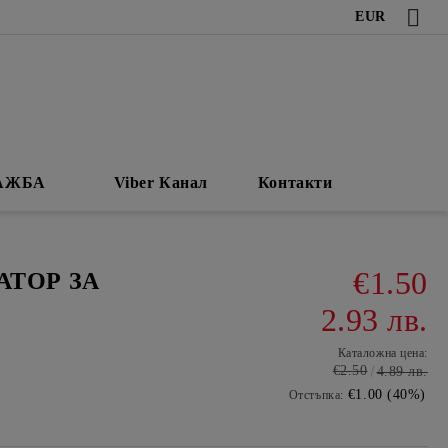
EUR
АЖБА
Viber Канал
Контакти
€1.50
АТОР ЗА
2.93 лв.
Каталожна цена:
€2.50
4.89 лв.
€1.00 (40%)
Отстъпка: