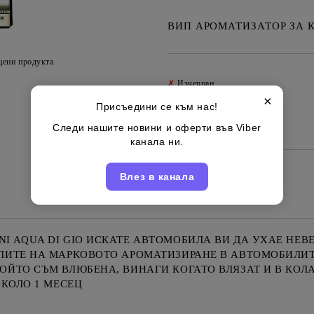
ВИП АРОМАТИЗАТОР ЗА К
цени продукта
✗
Изчерпан
×
Присъедини се към нас!
Български
Марка:
Следи нашите новини и оферти във Viber
канала ни.
Влез в канала
 AQUA DI GIO ИСКАТЕ АВТОМОБИЛА ВИ ДА УХАЕ НЕВЕР
ИТЕ НА МАРКОВОТО АРОМАТИЗИРАНЕ В АВТОМОБИЛИТЕ "
ЙТО СЪМ ВЛЮБЕНА, ВИНАГИ КОГАТО ВЛЯЗАТ И В КОЛА
ОКОЛО 1 МЕСЕЦ