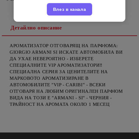
Влез в канала
Детайлно описание
АРОМАТИЗАТОР ОТГОВАРЯЩ НА ПАРФЮМА:
GIORGIO ARMANI SI ИСКАТЕ АВТОМОБИЛА ВИ
ДА УХАЕ НЕВЕРОЯТНО - ИЗБЕРЕТЕ
СПЕЦИАЛНИТЕ VIP АРОМАТИЗАТОРИ‼️
СПЕЦИАЛНА СЕРИЯ ЗА ЦЕНИТЕЛИТЕ НА
МАРКОВОТО АРОМАТИЗИРАНЕ В
АВТОМОБИЛИТЕ "VIP - CARIBI" - ВСЕКИ
ОТГОВАРЯ НА ЛЮБИМ ОРИГИНАЛЕН ПАРФЮМ
ВИДА НА ТОЗИ Е "ARMANI - SI" - ЧЕРНИЯ -
ТРАЙНОСТ НА АРОМАТА ОКОЛО 1 МЕСЕЦ