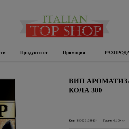
кти
Продукти от
Промоции
РАЗПРОД
ВИП АРОМАТИЗ
КОЛА 300
Код:
3800201099134
Тегло:
0.100
кг