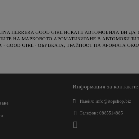
NA HERRERA GOOD GIRL ИСКАТЕ АВТОМОБИЛА ВИ ДА У
ИТЕ НА МАРКОВОТО АРОМАТИЗИРАНЕ В АВТОМОБИЛИТЕ "
- GOOD GIRL - ОБУВКАТА, ТРАЙНОСТ НА АРОМАТА ОКО
Информация за контакти:
Имейл:
info@itopshop.biz
ване
Телефон:
0885514885
ги