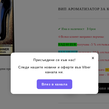
ВИП АРОМАТИЗАТОР ЗА К
✔ Има в наличност
3
броя
✫Всеки клиент направил поръчка:
НАД 60 EUR
получава -5 % отстъпка
НАД 100 EUR
получава -10 % отстъп
×
Присъедини се към нас!
НАД 150 EUR
получава -
15 %
отстъп
Следи нашите новини и оферти във Viber
цени продукта
Може да допълвате продукти като
Н
канала ни.
за да ги обединим под вашето име - 
Влез в канала