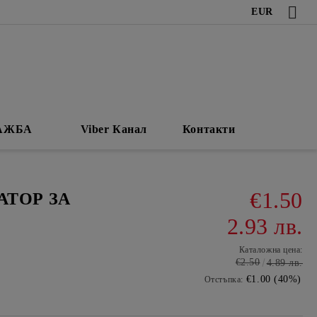
EUR
АЖБА
Viber Канал
Контакти
€1.50
АТОР ЗА
2.93 лв.
Каталожна цена:
€2.50
4.89 лв.
€1.00 (40%)
Отстъпка: