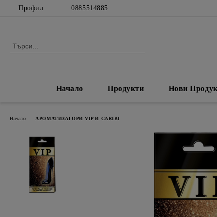
Профил
0885514885
Начало
Продукти
Нови Проду
Начало
АРОМАТИЗАТОРИ VIP И CARIBI