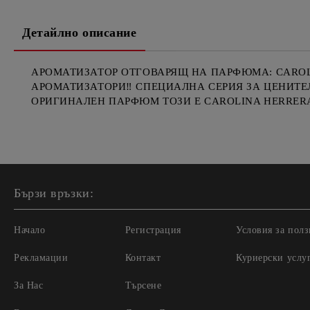
Детайлно описание
АРОМАТИЗАТОР ОТГОВАРЯЩ НА ПАРФЮМА: CAROLI
АРОМАТИЗАТОРИ‼️ СПЕЦИАЛНА СЕРИЯ ЗА ЦЕНИТЕЛ
ОРИГИНАЛЕН ПАРФЮМ ТОЗИ Е CAROLINA HERRERA 
Бързи връзки:
Начало
Регистрация
Условия за полз
Рекламации
Контакт
Куриерски услу
За Нас
Търсене