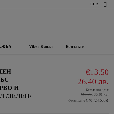
EUR
АЖБА
Viber Канал
Контакти
€13.50
МЕН
СЪС
26.40 лв.
РВО И
Каталожна цена:
€17.90
Л /ЗЕЛЕН/
35.01 лв.
€4.40 (24.58%)
Отстъпка: