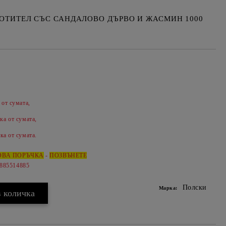
ТИТЕЛ СЪС САНДАЛОВО ДЪРВО И ЖАСМИН 1000
 от сумата,
Добави в желани
ка от сумата,
ка от сумата.
ОВА ПОРЪЧКА
-
ПОЗВЪНЕТЕ
0885514885
Полски
Марка: