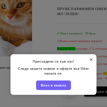
ПРУВЕ ПАРФЮМЕН ОМЕКО
МЛ /ЗЕЛЕН/
✔ Има в наличност
15
броя
✫Всеки клиент направил поръчка:
НАД 60 EUR
получава -5 % отстъпка
НАД 100 EUR
получава -10 % отстъп
×
Присъедини се към нас!
НАД 150 EUR
получава -
15 %
отстъп
цени продукта
Следи нашите новини и оферти във Viber
канала ни.
Може да допълвате продукти като
Н
за да ги обединим под вашето име - 
Влез в канала