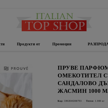
кти
Продукти от
Промоции
РАЗПРОД
ПРУВЕ ПАРФЮ
ОМЕКОТИТЕЛ 
САНДАЛОВО ДЪ
ЖАСМИН 1000 М
Код:
5902846300793
Тегло:
1.000
кг