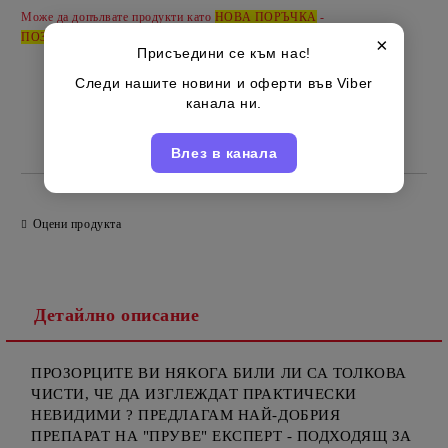
Може да допълвате продукти като
НОВА ПОРЪЧКА
-
ПОЗВЪНЕТЕ
за да ги обединим под вашето име - 0885514885
×
Присъедини се към нас!
Следи нашите новини и оферти във Viber
канала ни.
Полски
Марка:
Влез в канала
Оцени продукта
Детайлно описание
ПРОЗОРЦИТЕ ВИ НЯКОГА БИЛИ ЛИ СА ТОЛКОВА
ЧИСТИ, ЧЕ ДА ИЗГЛЕЖДАТ ПРАКТИЧЕСКИ
НЕВИДИМИ ? ПРЕДЛАГАМ НАЙ-ДОБРИЯ
ПРЕПАРАТ НА "ПРУВЕ" ЕКСПЕРТ - ПОДХОДЯЩ ЗА