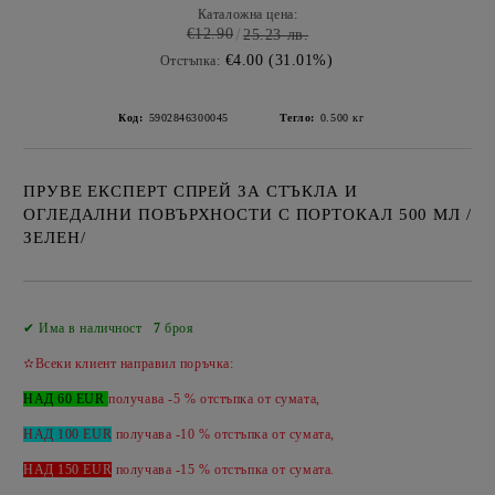
Каталожна цена:
€12.90
25.23 лв.
€4.00 (31.01%)
Отстъпка:
Код:
5902846300045
Тегло:
0.500
кг
ПРУВЕ ЕКСПЕРТ СПРЕЙ ЗА СТЪКЛА И
ОГЛЕДАЛНИ ПОВЪРХНОСТИ С ПОРТОКАЛ 500 МЛ /
ЗЕЛЕН/
Добави в желани
✔ Има в наличност
7
броя
✫Всеки клиент направил поръчка:
НАД 60 EUR
получава -5 % отстъпка от сумата,
НАД 100 EUR
получава -10 % отстъпка от сумата,
НАД 150 EUR
получава -
15 %
отстъпка от сумата.