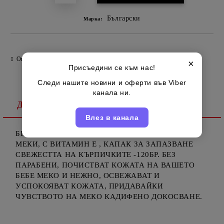
Български
Марка:
Оцени продукта
×
Присъедини се към нас!
Следи нашите новини и оферти във Viber
канала ни.
Детайлно описание
Влез в канала
БЕБЕШКИ МОКРИ КЪРПИ "ЛИНДИ", ГОЛЕМИ И
МЕКИ, С ВИТАМИН Е , КАПАК ЗА ЗАПАЗВАНЕ
СВЕЖЕСТТА НА КЪРПИЧКИТЕ -120БР. БЕЗ
ПАРАБЕНИ, ПОЧИСТВАТ КОЖАТА НА ВАШЕТО
БЕБЕ МЕКО И НЕЖНО, ОСВЕЖАВАТ И
УСПОКОЯВАТ КОЖАТА, ПРИДАВАЙКИ
ЧУВСТВОТО НА МЕКО КАДИФЕНО ДОКОСВАНЕ.