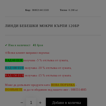
Код:
3800214411503
Тегло:
0.200
кг
ЛИНДИ БЕБЕШКИ МОКРИ КЪРПИ 120БР
Добави в желани
✔ Има в наличност
41
броя
✫Всеки клиент направил поръчка:
НАД 60 EUR
получава -5 % отстъпка от сумата,
НАД 100 EUR
получава -10 % отстъпка от сумата,
НАД 150 EUR
получава -
15 %
отстъпка от сумата.
Може да допълвате продукти като
НОВА ПОРЪЧКА
-
ПОЗВЪНЕТЕ
за да ги обединим под вашето име - 0885514885