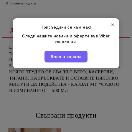
Оцени продукта
×
Присъедини се към нас!
Детайлно описание
Следи нашите новини и оферти във Viber
канала ни.
ЕТО ГО И НОВОТО ПОПЪЛНЕНИЕ ОТ СЕРИЯТА
"ПИНК" НА СТАР ДРОПС - СПРЕЯ Е СПЕЦИАЛНО
Влез в канала
ПРЕДНАЗНАЧЕН ЗА ЗАГОРЕЛИ ТАВИ ОТ ПИЦИ,
БАНИЦИ И ДРУГИ ПЕЧИВА, ЗАСЪХНАЛА ХРАНА,
КОЯТО ТРУДНО СЕ СВАЛЯ С ВЕРО, КАСЕРОЛИ,
ТИГАНИ, НАПРЪСКВАТЕ И ОСТАВЯТЕ НЯКОЛКО
МИНУТИ ДА ПОДЕЙСТВА - КАЗВАТ МУ "ЧУДОТО
В ИЗМИВАНЕТО" - 500 МЛ
Свързани продукти