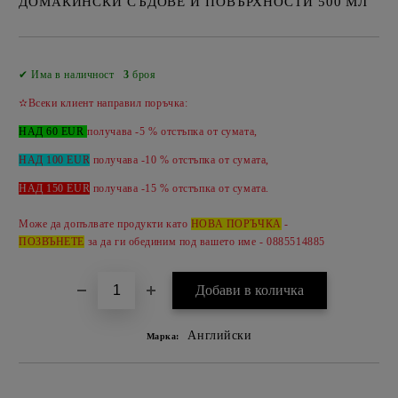
ДОМАКИНСКИ СЪДОВЕ И ПОВЪРХНОСТИ 500 МЛ
Добави в желани
✔ Има в наличност
3
броя
✫Всеки клиент направил поръчка:
НАД 60 EUR
получава -5 % отстъпка от сумата,
НАД 100 EUR
получава -10 % отстъпка от сумата,
НАД 150 EUR
получава -
15 %
отстъпка от сумата.
Може да допълвате продукти като
НОВА ПОРЪЧКА
-
ПОЗВЪНЕТЕ
за да ги обединим под вашето име - 0885514885
Английски
Марка: