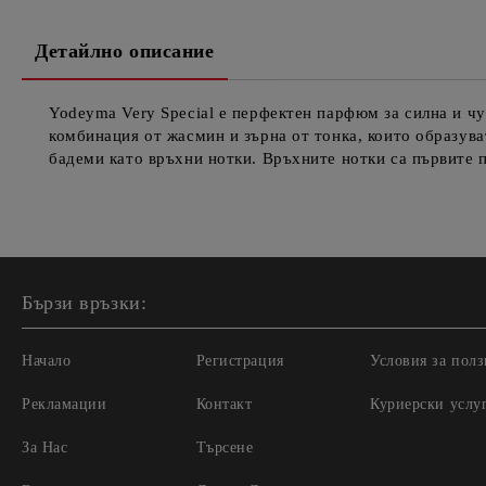
Детайлно описание
Yodeyma Very Special е перфектен парфюм за силна и ч
комбинация от жасмин и зърна от тонка, които образ
бадеми като връхни нотки. Връхните нотки са първите 
Бързи връзки:
Начало
Регистрация
Условия за полз
Рекламации
Контакт
Куриерски услу
За Нас
Търсене