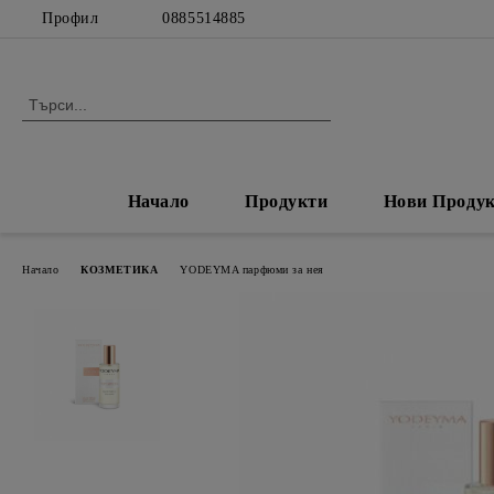
Профил
0885514885
Начало
Продукти
Нови Проду
Начало
КОЗМЕТИКА
YODEYMA парфюми за нея