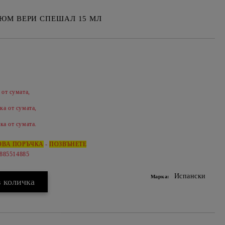
ЮМ ВЕРИ СПЕШАЛ 15 МЛ
 от сумата,
Добави в желани
ка от сумата,
ка от сумата.
ОВА ПОРЪЧКА
-
ПОЗВЪНЕТЕ
0885514885
Испански
Марка: