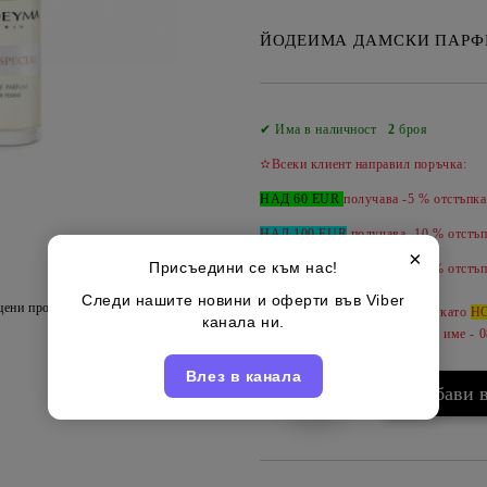
ЙОДЕИМА ДАМСКИ ПАРФ
✔ Има в наличност
2
броя
✫Всеки клиент направил поръчка:
НАД 60 EUR
получава -5 % отстъпка
НАД 100 EUR
получава -10 % отстъп
×
Присъедини се към нас!
НАД 150 EUR
получава -
15 %
отстъп
Следи нашите новини и оферти във Viber
цени продукта
Може да допълвате продукти като
Н
канала ни.
за да ги обединим под вашето име - 
Влез в канала