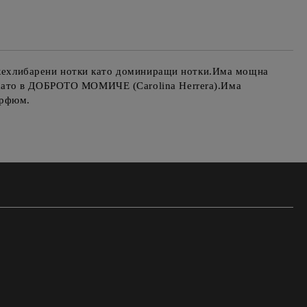
 и кехлибарени нотки като доминиращи нотки.Има мощна
 като в ДОБРОТО МОМИЧЕ (Carolina Herrera).Има
арфюм.