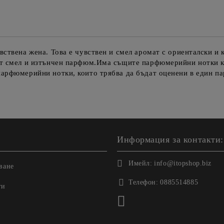
увствена жена. Това е чувствен и смел аромат с ориенталски
уват смел и изтънчен парфюм.Има същите парфюмерийни нотки
парфюмерийни нотки, които трябва да бъдат оценени в един п
Информация за контакти:
Имейл:
info@itopshop.biz
ване
Телефон:
0885514885
ги