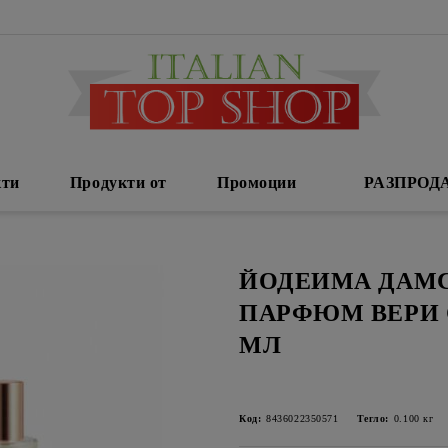
кти
Продукти от
Промоции
РАЗПРОД
ЙОДЕИМА ДАМ
ПАРФЮМ ВЕРИ 
МЛ
Код:
8436022350571
Тегло:
0.100
кг