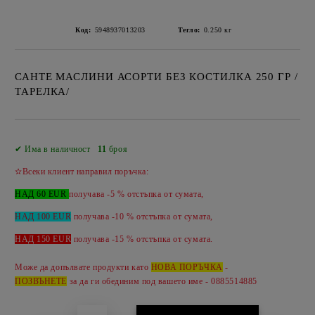
Код:
5948937013203
Тегло:
0.250
кг
САНТЕ МАСЛИНИ АСОРТИ БЕЗ КОСТИЛКА 250 ГР /
ТАРЕЛКА/
Добави в желани
✔ Има в наличност
11
броя
✫Всеки клиент направил поръчка:
НАД 60 EUR
получава -5 % отстъпка от сумата,
НАД 100 EUR
получава -10 % отстъпка от сумата,
НАД 150 EUR
получава -
15 %
отстъпка от сумата.
Може да допълвате продукти като
НОВА ПОРЪЧКА
-
ПОЗВЪНЕТЕ
за да ги обединим под вашето име - 0885514885