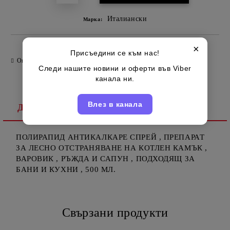
Италиански
Марка:
×
Присъедини се към нас!
Оцени продукта
Следи нашите новини и оферти във Viber
канала ни.
Влез в канала
Детайлно описание
ПОЛИРАПИД АНТИКАЛКАРЕ СПРЕЙ , ПРЕПАРАТ
ЗА ЛЕСНО ОТСТРАНЯВАНЕ НА КОТЛЕН КАМЪК ,
ВАРОВИК , РЪЖДА И САПУН , ПОДХОДЯЩ ЗА
БАНИ И КУХНИ , 500 МЛ.
Свързани продукти