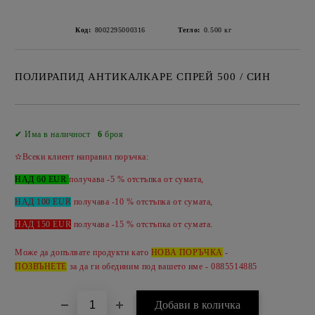
Код:
8002295000316
Тегло:
0.500
кг
ПОЛИРАПИД АНТИКАЛКАРЕ СПРЕЙ 500 / СИН
Добави в желани
✔ Има в наличност
6
броя
✫Всеки клиент направил поръчка:
НАД 60 EUR
получава -5 % отстъпка от сумата,
НАД 100 EUR
получава -10 % отстъпка от сумата,
НАД 150 EUR
получава -
15 %
отстъпка от сумата.
Може да допълвате продукти като
НОВА ПОРЪЧКА
-
ПОЗВЪНЕТЕ
за да ги обединим под вашето име - 0885514885