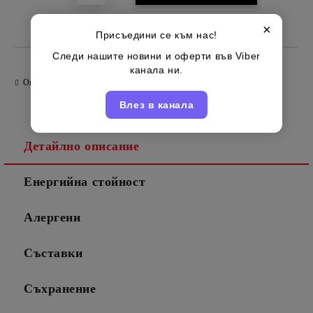
Турски
×
Марка:
Присъедини се към нас!
Следи нашите новини и оферти във Viber
канала ни.
Оцени продукта
Влез в канала
Детайлно описание
Енергийна стойност
Алергени
Съставки
Съхранение