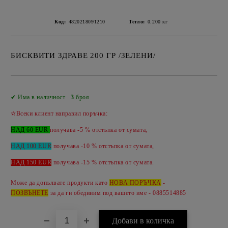
Код:
4820218091210
Тегло:
0.200
кг
БИСКВИТИ ЗДРАВЕ 200 ГР /ЗЕЛЕНИ/
Добави в желани
✔ Има в наличност
3
броя
✫Всеки клиент направил поръчка:
НАД 60 EUR
получава -5 % отстъпка от сумата,
НАД 100 EUR
получава -10 % отстъпка от сумата,
НАД 150 EUR
получава -
15 %
отстъпка от сумата.
Може да допълвате продукти като
НОВА ПОРЪЧКА
-
ПОЗВЪНЕТЕ
за да ги обединим под вашето име - 0885514885