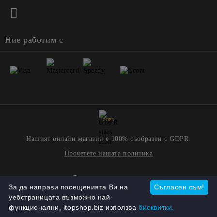
Ние работим с
GDPR
Нашият онлайн магазин е 100% съобразен с GDPR.
Прочетете нашата политика
Моите лични данни
За да направи посещенията Ви на
Съгласен съм!
уебстраницата възможно най-
функционални, itopshop.biz използва
бисквитки.
Онлайн магазин от SELITON