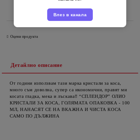
Италиански
Марка:
Влез в канала
Оцени продукта
Детайлно описание
От години използвам тази марка кристали за коса,
много съм доволна, супер са икономични, правят ми
косата гладка, мека и лъскава‼️ “СПЛЕНДОР” ОЛИО
КРИСТАЛИ ЗА КОСА, ГОЛЯМАТА ОПАКОВКА - 100
МЛ, НАНАСЯТ СЕ НА ВКАЖНА И ЧИСТА КОСА
САМО ПО ДЪЛЖИНА