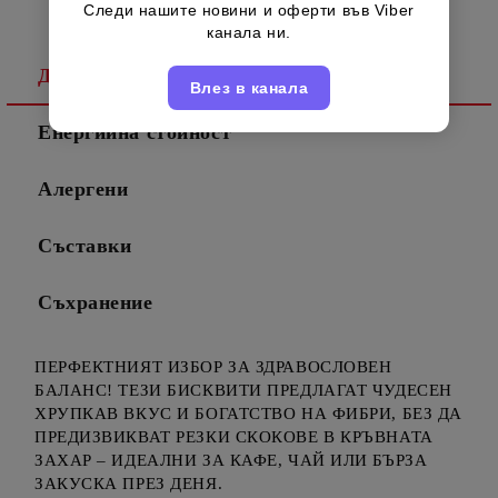
Следи нашите новини и оферти във Viber
канала ни.
Детайлно описание
Влез в канала
Енергийна стойност
Алергени
Съставки
Съхранение
ПЕРФЕКТНИЯТ ИЗБОР ЗА ЗДРАВОСЛОВЕН
БАЛАНС! ТЕЗИ БИСКВИТИ ПРЕДЛАГАТ ЧУДЕСЕН
ХРУПКАВ ВКУС И БОГАТСТВО НА ФИБРИ, БЕЗ ДА
ПРЕДИЗВИКВАТ РЕЗКИ СКОКОВЕ В КРЪВНАТА
ЗАХАР – ИДЕАЛНИ ЗА КАФЕ, ЧАЙ ИЛИ БЪРЗА
ЗАКУСКА ПРЕЗ ДЕНЯ.