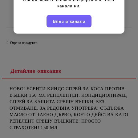
канала ни.
Английски
Марка:
Влез в канала
Оцени продукта
Детайлно описание
НОВО! ЕСЕНТИ КИНДС СПРЕЙ ЗА КОСА ПРОТИВ
ВЪШКИ 150 МЛ РЕПЕЛЕНТЕН, КОНДИЦИОНИРАЩ
СПРЕЙ ЗА ЗАЩИТА СРЕЩУ ВЪШКИ, БЕЗ
ОТМИВАНЕ, ЗА РЕДОВНА УПОТРЕБА! СЪДЪРЖА
МАСЛО ОТ ЧАЕНО ДЪРВО, КОЕТО ДЕЙСТВА КАТО
РЕПЕЛЕНТ СРЕЩУ ВЪШКИТЕ! ПРОСТО
СТРАХОТЕН! 150 МЛ