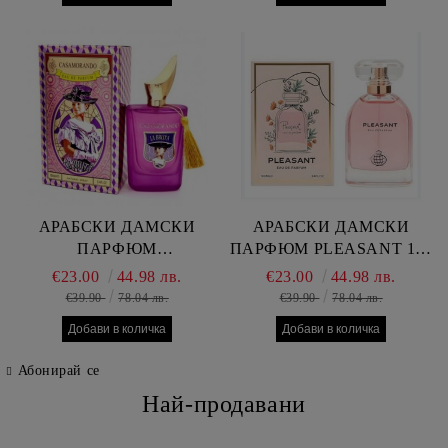
ГР
АРАБСКИ ДАМСКИ
АРАБСКИ ДАМСКИ
ПАРФЮМ
ПАРФЮМ PLEASANT 100
CASAMORANDO LA
МЛ
€23.00
44.98 лв.
€23.00
44.98 лв.
BRUTA 100 МЛ
€39.90
78.04 лв.
€39.90
78.04 лв.
Абонирай се
Най-продавани