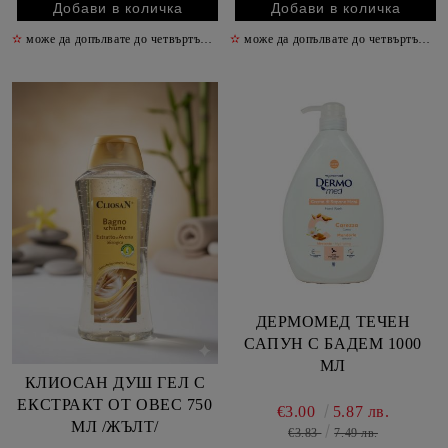
✫
може да допълвате до четвъртък включително
✫
може да допълвате до четвъртък включително
✫
ДЕРМОМЕД ТЕЧЕН
САПУН С БАДЕМ 1000
МЛ
КЛИОСАН ДУШ ГЕЛ С
ЕКСТРАКТ ОТ ОВЕС 750
€3.00
5.87 лв.
МЛ /ЖЪЛТ/
€3.83
7.49 лв.