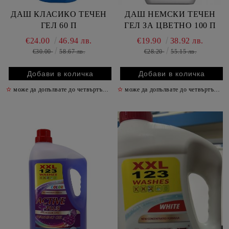
ДАШ КЛАСИКО ТЕЧЕН
ДАШ НЕМСКИ ТЕЧЕН
ГЕЛ 60 П
ГЕЛ ЗА ЦВЕТНО 100 П
€24.00
46.94 лв.
€19.90
38.92 лв.
€30.00
58.67 лв.
€28.20
55.15 лв.
✫
може да допълвате до четвъртък включително
✫
може да допълвате до четвъртък включително
✫