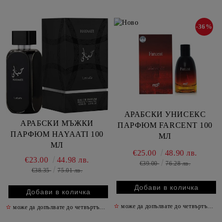
-36%
АРАБСКИ УНИСЕКС
АРАБСКИ МЪЖКИ
ПАРФЮМ FARCENT 100
ПАРФЮМ HAYAATI 100
МЛ
МЛ
€25.00
48.90 лв.
€23.00
44.98 лв.
€39.00
76.28 лв.
€38.35
75.01 лв.
✫
може да допълвате до четвъртък включително
✫
може да допълвате до четвъртък включително
✫