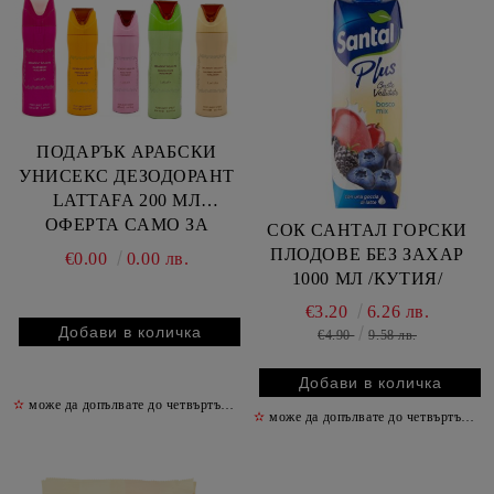
ПОДАРЪК АРАБСКИ
УНИСЕКС ДЕЗОДОРАНТ
LATTAFA 200 МЛ
ОФЕРТА САМО ЗА
СОК САНТАЛ ГОРСКИ
ЛАЙФА
ПЛОДОВЕ БЕЗ ЗАХАР
€0.00
0.00 лв.
1000 МЛ /КУТИЯ/
€3.20
6.26 лв.
€4.90
9.58 лв.
✫
може да допълвате до четвъртък включително
✫
✫
може да допълвате до четвъртък включително