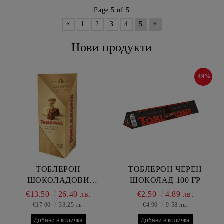
Page 5 of 5
«
»
1
2
3
4
5
Нови продукти
-49%
ТОБЛЕРОН
ТОБЛЕРОН ЧЕРЕН
ШОКОЛАДОВИ
ШОКОЛАД 100 ГР
БОНБОНИ ПОД
€13.50
26.40 лв.
€2.50
4.89 лв.
ФОРМАТА НА
€17.00
33.25 лв.
€4.90
9.58 лв.
ДИАМАНТ 3 ВИДА 300