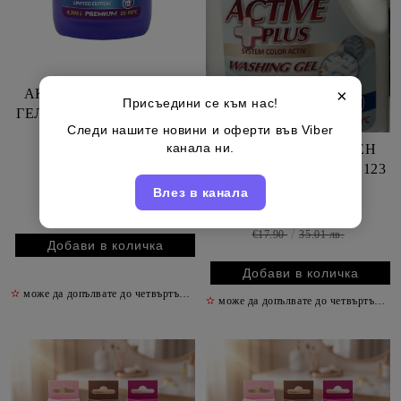
×
АКТИВ ПЛЮС КОЛОР
Присъедини се към нас!
ГЕЛ ЗА ЦВЕТНИ ДРЕХИ
Следи нашите новини и оферти във Viber
123 ПР 4305 МЛ
канала ни.
АКТИВ ПЛЮС ТЕЧЕН
ГЕЛ ЗА БЯЛО ПРАНЕ 123
€7.90
15.45 лв.
ПР 4305 МЛ
Влез в канала
€17.90
35.01 лв.
€7.90
15.45 лв.
€17.90
35.01 лв.
✫
може да допълвате до четвъртък включително
✫
✫
може да допълвате до четвъртък включително