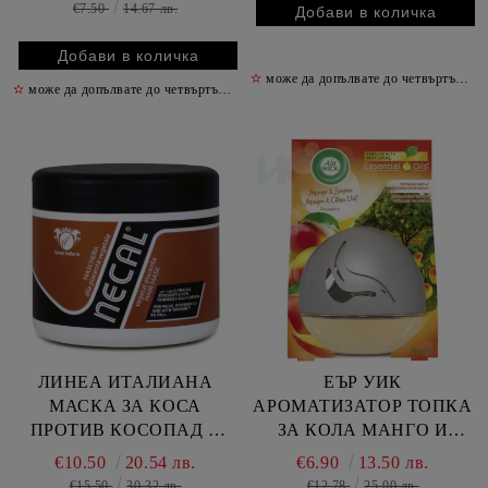
€7.50
14.67 лв.
✫
може да допълвате до четвъртък включително
✫
може да допълвате до четвъртък включително
✫
ЕЪР УИК
ЛИНЕА ИТАЛИАНА
АРОМАТИЗАТОР ТОПКА
МАСКА ЗА КОСА
ЗА КОЛА МАНГО И
ПРОТИВ КОСОПАД С
ПЪПЕШ 75 МЛ /
ПЛАЦЕНТА 500 МЛ
€6.90
13.50 лв.
€10.50
20.54 лв.
ОРАНЖЕВА/
€12.78
25.00 лв.
€15.50
30.32 лв.