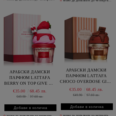
✫
може да допълвате до четвъртък включително
АРАБСКИ ДАМСКИ
АРАБСКИ ДАМСКИ
ПАРФЮМ LATTAFA
ПАРФЮМ LATTAFA
CHOCO OVERDOSE GIVE
BERRY ON TOP GIVE ME
ME AROUND 75 МЛ /
GOURMAND 75 МЛ /
€35.00
68.45 лв.
€35.00
68.45 лв.
КАФЯВ /
РОЗОВ /
€49.90
97.60 лв.
€49.90
97.60 лв.
✫
може да допълвате до четвъртък включително
✫
може да допълвате до четвъртък включително
✫