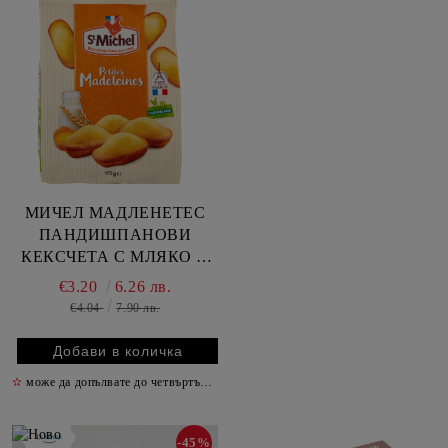
МИЧЕЛ МАДЛЕНЕТЕС
ПАНДИШПАНОВИ
КЕКСЧЕТА С МЛЯКО И
ЯЙЦА 175 ГР
€3.20
6.26 лв.
€4.04
7.90 лв.
✫
може да допълвате до четвъртък включително
✫
-45%