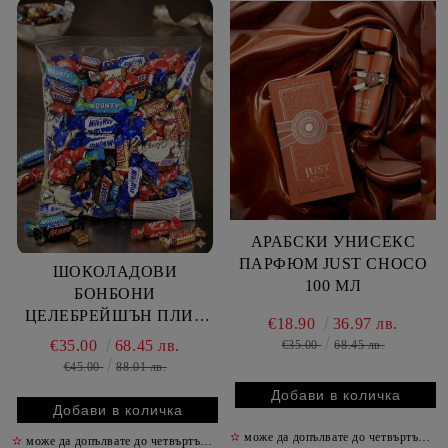
АРАБСКИ УНИСЕКС
ПАРФЮМ JUST CHOCO
ШОКОЛАДОВИ
100 МЛ
БОНБОНИ
ЦЕЛЕБРЕЙШЪН ПЛИК
€18.90
36.97 лв.
1500 ГР
€35.00
68.45 лв.
€35.00
68.45 лв.
€45.00
88.01 лв.
✫
може да допълвате до четвъртък включително
✫
може да допълвате до четвъртък включително
✫