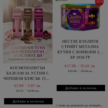
-55%
НЕСТЛЕ КУАЛИТИ
СТРИЙТ МЕТАЛНА
КУТИЯ С БОНБОНИ 208
БР 1936 ГР
€17.90
35.01 лв.
КОСМОПОЛИТЪН
€39.90
78.04 лв.
БАЛСАМ ЗА УСТНИ С
ЧЕРЕШОВ БЛЯСЪК 15МЛ
/ЦИКЛАМА/
€3.00
5.87 лв.
€5.57
10.89 лв.
✫
може да допълвате до четвъртък включително