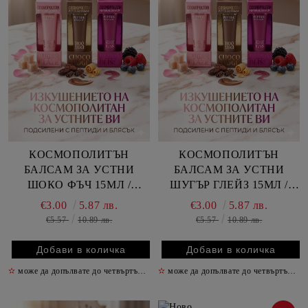
КОСМОПОЛИТЪН
КОСМОПОЛИТЪН
БАЛСАМ ЗА УСТНИ
БАЛСАМ ЗА УСТНИ
ШОКО ФЪЧ 15МЛ /
ШУГЪР ГЛЕЙЗ 15МЛ /
КАФЯВ/
РОЗОВ/
€3.00
5.87 лв.
€3.00
5.87 лв.
€5.57
10.89 лв.
€5.57
10.89 лв.
✫
може да допълвате до четвъртък включително
✫
може да допълвате до четвъртък включително
✫