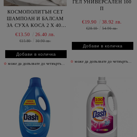
ГЕЛ УНИВЕРСАЛЕН 100
П
КОСМОПОЛИТЪН СЕТ
ШАМПОАН И БАЛСАМ
€19.90
38.92 лв.
ЗА СУХА КОСА 2 Х 400
€28.10
54.96 лв.
МЛ /ЦИКЛАМА/
€13.50
26.40 лв.
€15.80
30.90 лв.
✫
може да допълвате до четвъртък включително
✫
може да допълвате до четвъртък включително
✫