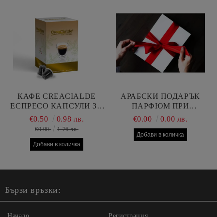
КАФЕ CREACIALDE
АРАБСКИ ПОДАРЪК
ЕСПРЕСО КАПСУЛИ ЗА
ПАРФЮМ ПРИ
НЕСПРЕСО МАШИНА
ПОРЪЧКА НА ДВА
€0.50
0.98 лв.
€0.00
0.00 лв.
АРАБСКИ ПАРФЮМА
€0.90
1.76 лв.
100 МЛ
Бързи връзки:
Начало
Регистрация