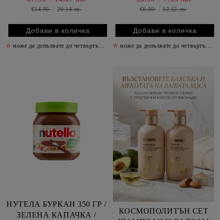
350 ГР
€14.90
29.14 лв.
€6.40
12.52 лв.
✫
може да допълвате до четвъртък включително
✫
може да допълвате до четвъртък включително
✫
НУТЕЛА БУРКАН 350 ГР /
КОСМОПОЛИТЪН СЕТ
ЗЕЛЕНА КАПАЧКА /