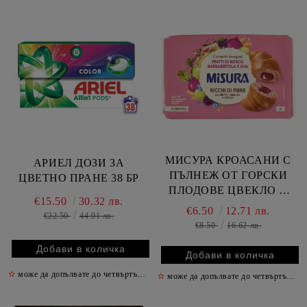
МИСУРА КРОАСАНИ С
АРИЕЛ ДОЗИ ЗА
ПЪЛНЕЖ ОТ ГОРСКИ
ЦВЕТНО ПРАНЕ 38 БР
ПЛОДОВЕ ЦВЕКЛО И
€15.50
30.32 лв.
ГРОЗДЕ С
€6.50
12.71 лв.
€22.50
44.01 лв.
ПЪЛНОЗЪРНЕСТО
€8.50
16.62 лв.
БРАШНО 308 ГР / РОЗОВ
ПАКЕТ /
✫
може да допълвате до четвъртък включително
✫
✫
може да допълвате до четвъртък включително