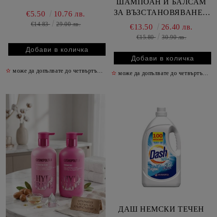
ШАМПОАН И БАЛСАМ
ЗА ВЪЗСТАНОВЯВАНЕ 2
€5.50
10.76 лв.
Х 400 МЛ /БЕЖОВ/
€14.83
29.00 лв.
€13.50
26.40 лв.
€15.80
30.90 лв.
✫
може да допълвате до четвъртък включително
✫
✫
може да допълвате до четвъртък включително
ДАШ НЕМСКИ ТЕЧЕН