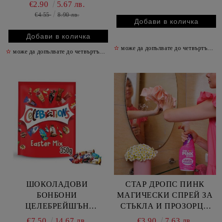
€2.90
5.67 лв.
€4.55
8.90 лв.
✫
може да допълвате до четвъртък включително
✫
може да допълвате до четвъртък включително
✫
ШОКОЛАДОВИ
СТАР ДРОПС ПИНК
БОНБОНИ
МАГИЧЕСКИ СПРЕЙ ЗА
ЦЕЛЕБРЕЙШЪН
СТЬКЛА И ПРОЗОРЦИ
ВЕЛИКДЕНСКА ТОРБА
750 МЛ
€7.50
14.67 лв.
€3.90
7.63 лв.