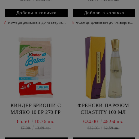
✫
може да допълвате до четвъртък включително
✫
може да допълвате до четвъртък включително
✫
КИНДЕР БРИОШИ С
ФРЕНСКИ ПАРФЮМ
МЛЯКО 10 БР 270 ГР
CHASTITY 100 МЛ
€5.50
10.76 лв.
€24.00
46.94 лв.
€7.00
13.69 лв.
€32.00
62.59 лв.