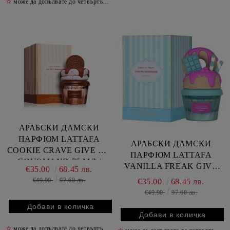
✫
може да допълвате до четвъртък включително
✫
АРАБСКИ ДАМСКИ
ПАРФЮМ LATTAFA
АРАБСКИ ДАМСКИ
COOKIE CRAVE GIVE ME
ПАРФЮМ LATTAFA
GOURMAND 75 МЛ /
VANILLA FREAK GIVE
€35.00
68.45 лв.
СВЕТЛО КАФЯВ /
ME GOURMAND 75 МЛ /
€49.90
97.60 лв.
€35.00
68.45 лв.
СИН /
€49.90
97.60 лв.
✫
може да допълвате до четвъртък включително
✫