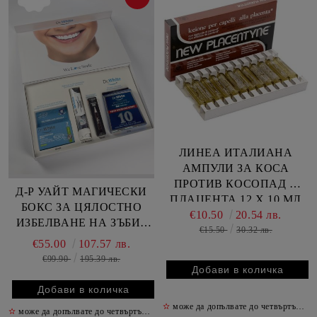
ЛИНЕА ИТАЛИАНА
АМПУЛИ ЗА КОСА
ПРОТИВ КОСОПАД С
Д-Р УАЙТ МАГИЧЕСКИ
ПЛАЦЕНТА 12 Х 10 МЛ
БОКС ЗА ЦЯЛОСТНО
€10.50
20.54 лв.
ИЗБЕЛВАНЕ НА ЗЪБИ /
€15.50
30.32 лв.
ПУШАЧИ/
€55.00
107.57 лв.
€99.90
195.39 лв.
✫
може да допълвате до четвъртък включително
✫
може да допълвате до четвъртък включително
✫