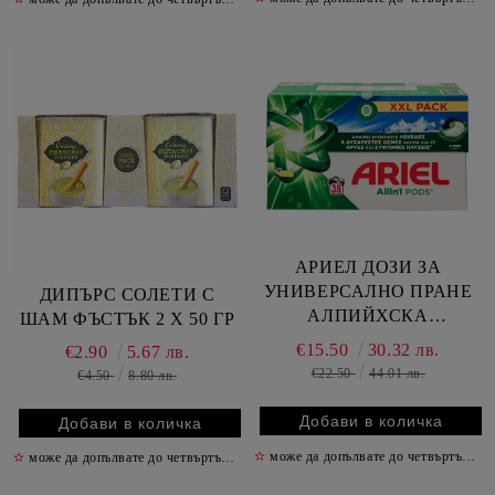
АРИЕЛ ДОЗИ ЗА
УНИВЕРСАЛНО ПРАНЕ
ДИПЪРС СОЛЕТИ С
АЛПИЙХСКА
ШАМ ФЪСТЪК 2 Х 50 ГР
ПРОХЛАДА 38 БР
€15.50
30.32 лв.
€2.90
5.67 лв.
€22.50
44.01 лв.
€4.50
8.80 лв.
✫
може да допълвате до четвъртък включително
✫
може да допълвате до четвъртък включително
✫